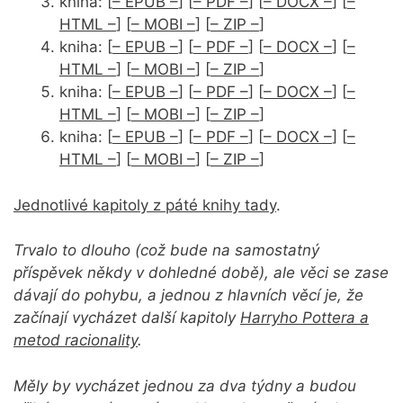
kniha: [
– EPUB –
] [
– PDF –
] [
– DOCX –
] [
–
HTML –
] [
– MOBI –
] [
– ZIP –
]
kniha: [
– EPUB –
] [
– PDF –
] [
– DOCX –
] [
–
HTML –
] [
– MOBI –
] [
– ZIP –
]
kniha: [
– EPUB –
] [
– PDF –
] [
– DOCX –
] [
–
HTML –
] [
– MOBI –
] [
– ZIP –
]
kniha: [
– EPUB –
] [
– PDF –
] [
– DOCX –
] [
–
HTML –
] [
– MOBI –
] [
– ZIP –
]
Jednotlivé kapitoly z páté knihy tady
.
Trvalo to dlouho (což bude na samostatný
příspěvek někdy v dohledné době), ale věci se zase
dávají do pohybu, a jednou z hlavních věcí je, že
začínají vycházet další kapitoly
Harryho Pottera a
metod racionality
.
Měly by vycházet jednou za dva týdny a budou