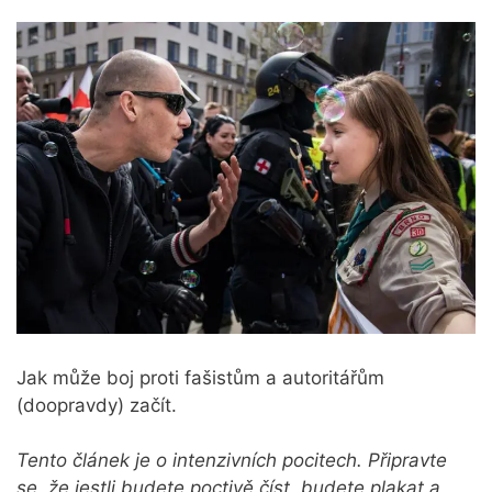
Jak může boj proti fašistům a autoritářům
(doopravdy) začít.
Tento článek je o intenzivních pocitech. Připravte
se, že jestli budete poctivě číst, budete plakat a