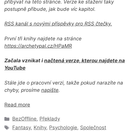
přibývat na této stránce. Verze ke stažení taky
postupně přibude, jak bude víc kapitol.
RSS kanál s novými příspěvky pro RSS čtečky.
První tři knihy najdete na stránce
https://archetypal.cz/HPaMR
Začala vznikat i
načtená verze, kterou najdete na
YouTube
Stále jde o pracovní verzi, takže pokud narazíte na
chyby, prosíme
napište
.
Read more
Rubriky
BezOffline
,
Překlady
Štítky
Fantasy
,
Knihy
,
Psychologie
,
Společnost