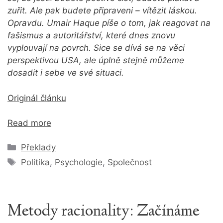
zuřit. Ale pak budete připraveni – vítězit láskou.
Opravdu. Umair Haque píše o tom, jak reagovat na
fašismus a autoritářství, které dnes znovu
vyplouvají na povrch. Sice se dívá se na věci
perspektivou USA, ale úplně stejně můžeme
dosadit i sebe ve své situaci.
Originál článku
Read more
Rubriky
Překlady
Štítky
Politika
,
Psychologie
,
Společnost
Metody racionality: Začínáme