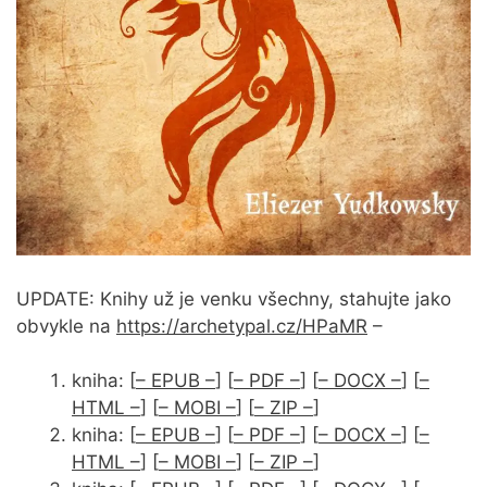
UPDATE: Knihy už je venku všechny, stahujte jako
obvykle na
https://archetypal.cz/HPaMR
–
kniha: [
– EPUB –
] [
– PDF –
] [
– DOCX –
] [
–
HTML –
] [
– MOBI –
] [
– ZIP –
]
kniha: [
– EPUB –
] [
– PDF –
] [
– DOCX –
] [
–
HTML –
] [
– MOBI –
] [
– ZIP –
]