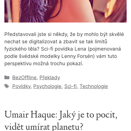
Představovali jste si někdy, že by mohlo být skvělé
nechat se digitalizovat a zbavit se tak limitů
fyzického těla? Sci-fi povídka Lena (pojmenovaná
podle švédské modelky Lenny Forsén) vám tuto
perspektivu možná trochu pokazí.
Rubriky
BezOffline
,
Překlady
Štítky
Povídky
,
Psychologie
,
Sci-fi
,
Technologie
Umair Haque: Jaký je to pocit,
vidět umírat planetu?