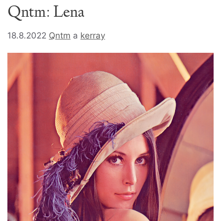
Qntm: Lena
18.8.2022
Qntm
a
kerray