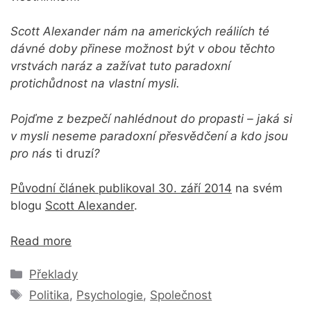
Scott Alexander nám na amerických reáliích té
dávné doby přinese možnost být v obou těchto
vrstvách naráz a zažívat tuto paradoxní
protichůdnost na vlastní mysli.
Pojďme z bezpečí nahlédnout do propasti – jaká si
v mysli neseme paradoxní přesvědčení a kdo jsou
pro nás
ti druzí
?
Původní článek publikoval 30. září 2014
na svém
blogu
Scott Alexander
.
Read more
Rubriky
Překlady
Štítky
Politika
,
Psychologie
,
Společnost