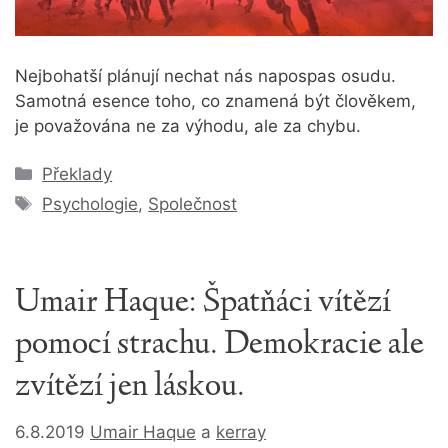
Nejbohatší plánují nechat nás napospas osudu.
Samotná esence toho, co znamená být člověkem,
je považována ne za výhodu, ale za chybu.
Rubriky
Překlady
Štítky
Psychologie
,
Společnost
Umair Haque: Špatňáci vítězí
pomocí strachu. Demokracie ale
zvítězí jen láskou.
6.8.2019
Umair Haque
a
kerray