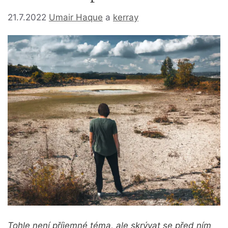
21.7.2022
Umair Haque
a
kerray
Tohle není příjemné téma, ale skrývat se před ním