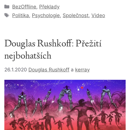
Rubriky
BezOffline
,
Překlady
Štítky
Politika
,
Psychologie
,
Společnost
,
Video
Douglas Rushkoff: Přežití
nejbohatších
26.1.2020
Douglas Rushkoff
a
kerray