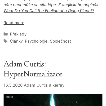
nám nepomůže se cítit lépe. Z anglického originálu
What Do You Call the Feeling of a Dying Planet?
Read more
Rubriky
Překlady
Štítky
Články
,
Psychologie
,
Společnost
Adam Curtis:
HyperNormalizace
16.3.2020
Adam Curtis
a
kerray