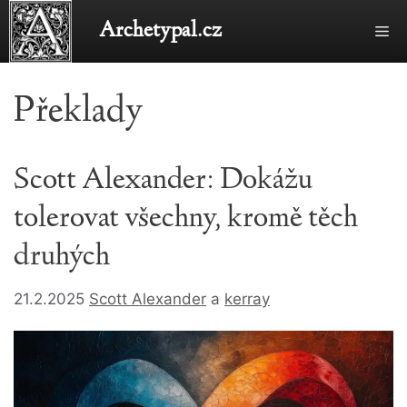
Přeskočit
Archetypal.cz
Me
na
obsah
Překlady
Scott Alexander: Dokážu
tolerovat všechny, kromě těch
druhých
21.2.2025
Scott Alexander
a
kerray