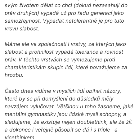
svým životem dělat co chci (dokud nezasahuji do
práv druhých) vypadá už pro řadu generací jako
samozřejmost. Vypadat netolerantně je pro tuto
vrsvu slabost.
Máme ale ve společnosti i vrstvy, ze kterých jako
slabost a prohnilost vypadá tolerance a rovnost
práv. V těchto vrstvách se vymezujeme proti
charakteristikám skupin lidí, které považujeme za
hrozbu.
Často dnes vidíme v myslích lidí obíhat názory,
které by se při domyšlení do důsledků měly
navzájem vylučovat. Většinou u toho žasneme, jaké
mentální gymnastiky jsou lidské mysli schopny, a
sledujeme, že existuje nejen doublethink, ale že žít
a dokonce i veřejně působit se dá i s triple– a
vícethinkem.