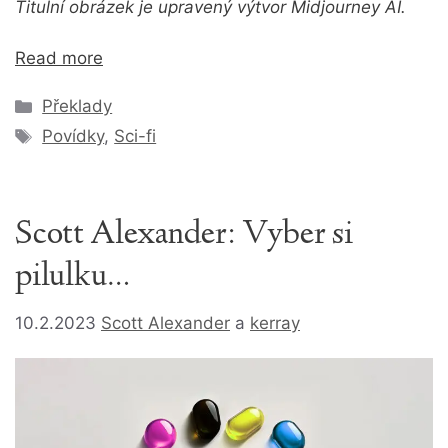
Titulní obrázek je upravený výtvor Midjourney AI.
Read more
Rubriky
Překlady
Štítky
Povídky
,
Sci-fi
Scott Alexander: Vyber si
pilulku…
10.2.2023
Scott Alexander
a
kerray