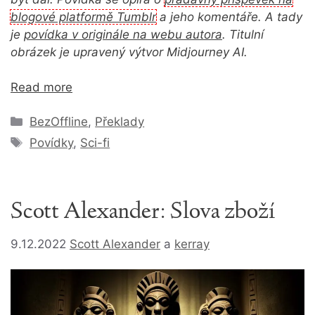
blogové platformě Tumblr
a jeho komentáře. A tady
je
povídka v originále na webu autora
. Titulní
obrázek je upravený výtvor Midjourney AI.
Read more
Rubriky
BezOffline
,
Překlady
Štítky
Povídky
,
Sci-fi
Scott Alexander: Slova zboží
9.12.2022
Scott Alexander
a
kerray