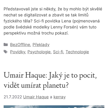
Představovali jste si někdy, že by mohlo být skvělé
nechat se digitalizovat a zbavit se tak limitů
fyzického těla? Sci-fi povídka Lena (pojmenovaná
podle švédské modelky Lenny Forsén) vám tuto
perspektivu možná trochu pokazí.
Rubriky
BezOffline
,
Překlady
Štítky
Povídky
,
Psychologie
,
Sci-fi
,
Technologie
Umair Haque: Jaký je to pocit,
vidět umírat planetu?
21.7.2022
Umair Haque
a
kerray