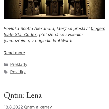
Povídka Scotta Alexandra, který se proslavil
blogem
Slate Star Codex
, přeložená se svolením
(samozřejmě) z originálu Idol Words.
Read more
Rubriky
Překlady
Štítky
Povídky
Qntm: Lena
18.8.2022
Qntm
a
kerray