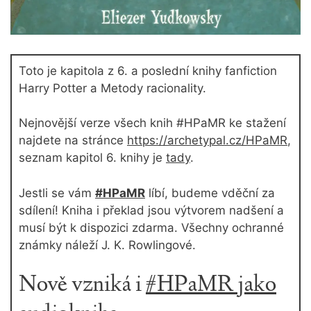
Toto je kapitola z 6. a poslední knihy fanfiction
Harry Potter a Metody racionality.
Nejnovější verze všech knih #HPaMR ke stažení
najdete na stránce
https://archetypal.cz/HPaMR
,
seznam kapitol 6. knihy je
tady
.
Jestli se vám
#HPaMR
líbí, budeme vděční za
sdílení! Kniha i překlad jsou výtvorem nadšení a
musí být k dispozici zdarma. Všechny ochranné
známky náleží J. K. Rowlingové.
Nově vzniká i
#HPaMR jako