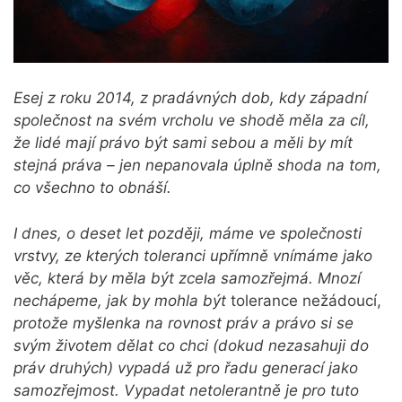
Esej z roku 2014, z pradávných dob, kdy západní
společnost na svém vrcholu ve shodě měla za cíl,
že lidé mají právo být sami sebou a měli by mít
stejná práva – jen nepanovala úplně shoda na tom,
co všechno to obnáší.
I dnes, o deset let později, máme ve společnosti
vrstvy, ze kterých toleranci upřímně vnímáme jako
věc, která by měla být zcela samozřejmá. Mnozí
nechápeme, jak by mohla být
tolerance nežádoucí,
protože myšlenka na rovnost práv a právo si se
svým životem dělat co chci (dokud nezasahuji do
práv druhých) vypadá už pro řadu generací jako
samozřejmost. Vypadat netolerantně je pro tuto