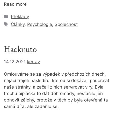
Read more
Rubriky
Překlady
Štítky
Články
,
Psychologie
,
Společnost
Hacknuto
14.12.2021
kerray
Omlouváme se za výpadek v předchozích dnech,
nějací frajeři našli díru, kterou si dokázali poupravit
naše stránky, a začali z nich servírovat viry. Byla
trochu piplačka to dát dohromady, nestačilo jen
obnovit zálohy, protože v těch by byla otevřená ta
samá díra, ale zadařilo se.