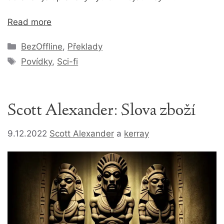
Read more
Rubriky
BezOffline
,
Překlady
Štítky
Povídky
,
Sci-fi
Scott Alexander: Slova zboží
9.12.2022
Scott Alexander
a
kerray