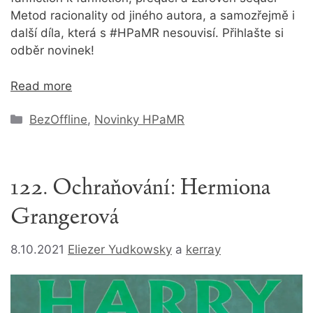
Metod racionality od jiného autora, a samozřejmě i
další díla, která s #HPaMR nesouvisí. Přihlašte si
odběr novinek!
Read more
Rubriky
BezOffline
,
Novinky HPaMR
122. Ochraňování: Hermiona
Grangerová
8.10.2021
Eliezer Yudkowsky
a
kerray