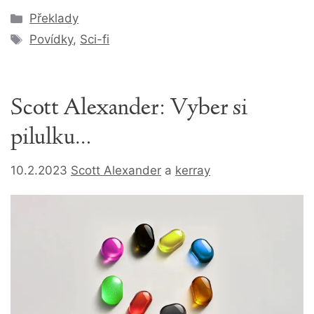
Rubriky
Překlady
Štítky
Povídky
,
Sci-fi
Scott Alexander: Vyber si
pilulku…
10.2.2023
Scott Alexander
a
kerray