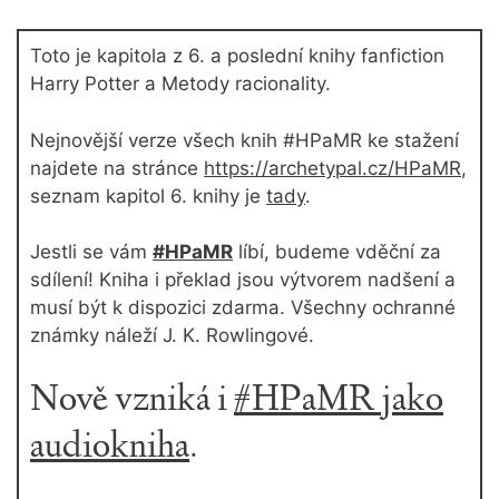
Toto je kapitola z 6. a poslední knihy fanfiction
Harry Potter a Metody racionality.
Nejnovější verze všech knih #HPaMR ke stažení
najdete na stránce
https://archetypal.cz/HPaMR
,
seznam kapitol 6. knihy je
tady
.
Jestli se vám
#HPaMR
líbí, budeme vděční za
sdílení! Kniha i překlad jsou výtvorem nadšení a
musí být k dispozici zdarma. Všechny ochranné
známky náleží J. K. Rowlingové.
Nově vzniká i
#HPaMR jako
audiokniha
.