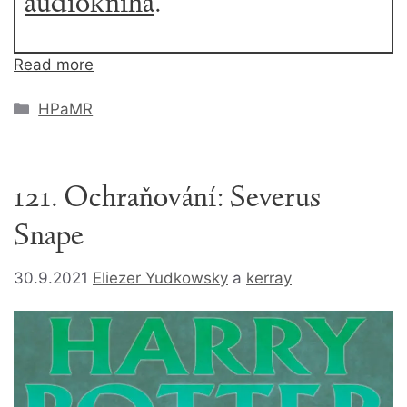
audiokniha
.
Read more
Rubriky
HPaMR
121. Ochraňování: Severus
Snape
30.9.2021
Eliezer Yudkowsky
a
kerray