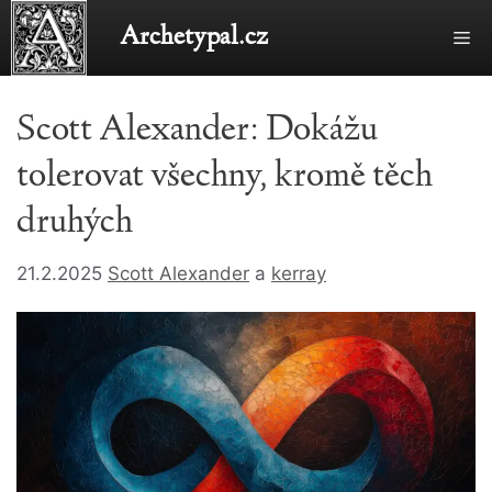
Přeskočit
Archetypal.cz
Me
na
obsah
Scott Alexander: Dokážu
tolerovat všechny, kromě těch
druhých
21.2.2025
Scott Alexander
a
kerray