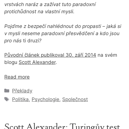
vrstvách naráz a zažívat tuto paradoxní
protichůdnost na vlastní mysli.
Pojďme z bezpečí nahlédnout do propasti – jaká si
v mysli neseme paradoxní přesvědčení a kdo jsou
pro nás
ti druzí
?
Původní článek publikoval 30. září 2014
na svém
blogu
Scott Alexander
.
Read more
Rubriky
Překlady
Štítky
Politika
,
Psychologie
,
Společnost
Scott Alexander: Turingův test