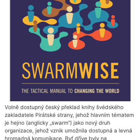
Volně dostupný český překlad knihy švédského
zakladatele Pirátské strany, jehož hlavním tématem
je hejno (anglicky „swarm“) jako nový druh
organizace, jehož vznik umožnila dostupná a levná
hromadná komunikace. Byť dříve byly na