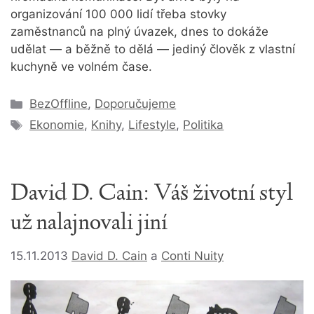
organizování 100 000 lidí třeba stovky
zaměstnanců na plný úvazek, dnes to dokáže
udělat — a běžně to dělá — jediný člověk z vlastní
kuchyně ve volném čase.
Rubriky
BezOffline
,
Doporučujeme
Štítky
Ekonomie
,
Knihy
,
Lifestyle
,
Politika
David D. Cain: Váš životní styl
už nalajnovali jiní
15.11.2013
David D. Cain
a
Conti Nuity