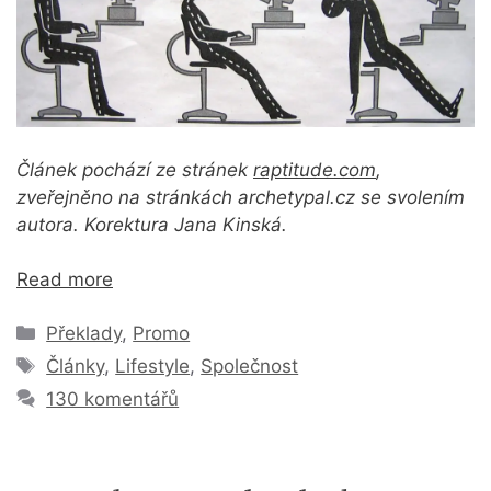
Článek pochází ze stránek
raptitude.com
,
zveřejněno na stránkách archetypal.cz se svolením
autora. Korektura Jana Kinská.
Read more
Rubriky
Překlady
,
Promo
Štítky
Články
,
Lifestyle
,
Společnost
130 komentářů