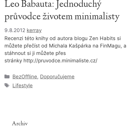
Leo Babauta: Jednoduchý
průvodce životem minimalisty
9.8.2012
kerray
Recenzi této knihy od autora blogu Zen Habits si
můžete přečíst od Michala Kašpárka na FinMagu, a
stáhnout si ji můžete přes
stránky http://pruvodce.minimaliste.cz/
Rubriky
BezOffline
,
Doporučujeme
Štítky
Lifestyle
Archiv