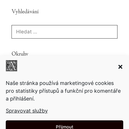
Vyhledávání
Hledat:
Okruhy
Knihy
Ekonomie
Fantasy
Copyright
Komiks
Politika
Povídky
Lifestyle
Motivační
Naše stránka používá marketingové cookies
Psychologie
pro statistiky přístupů a funkční pro komentáře
Sci-fi
Přednášky
a přihlášení.
Společnost
Technologie
Video
Ukázky
Spravovat služby
Články
Přijmout