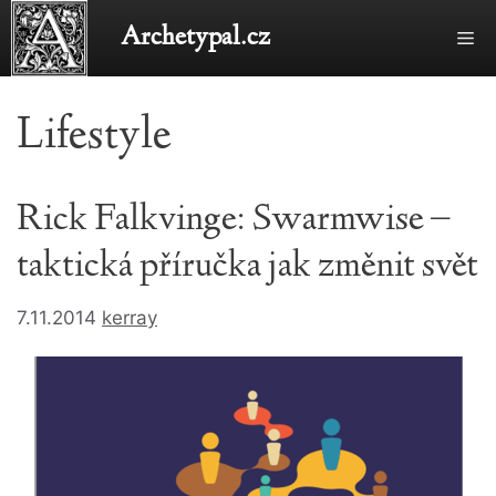
Přeskočit
Archetypal.cz
Me
na
obsah
Lifestyle
Rick Falkvinge: Swarmwise –
taktická příručka jak změnit svět
7.11.2014
kerray