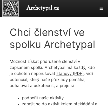
Přeskočit
Archetypal.cz
Me
na
obsah
Chci členství ve
spolku Archetypal
Možnost získat přidružené členství v
zapsaném spolku Archetypal má každý, kdo
je ochoten neporušovat
stanovy (PDF)
, vidí
potenciál, který naše překlady pomáhají
odhalovat a uskutečnit, a přeje si
podpořit naše aktivity
zapojit se do aktivit kolem překládání a