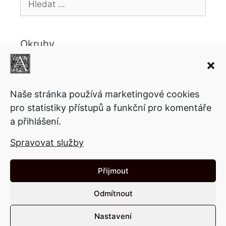
Okruhy
Knihy
Ekonomie
Fantasy
Copyright
Komiks
Politika
Povídky
Lifestyle
Motivační
Naše stránka používá marketingové cookies
Psychologie
pro statistiky přístupů a funkční pro komentáře
Sci-fi
Přednášky
a přihlášení.
Společnost
Technologie
Video
Ukázky
Spravovat služby
Články
Přijmout
Odmítnout
Nastavení