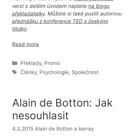
verzi s delším úvodem najdete
na blogu
překladatelky
. Můžete si také pustit autorovu
přednášku z konference TED s českými
titulky
.
Read more
Rubriky
Překlady
,
Promo
Štítky
Články
,
Psychologie
,
Společnost
Alain de Botton: Jak
nesouhlasit
4.3.2015
Alain de Botton
a
kerray