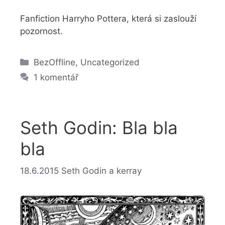
Fanfiction Harryho Pottera, která si zaslouží
pozornost.
Rubriky
BezOffline
,
Uncategorized
1 komentář
Seth Godin: Bla bla
bla
18.6.2015
Seth Godin
a
kerray