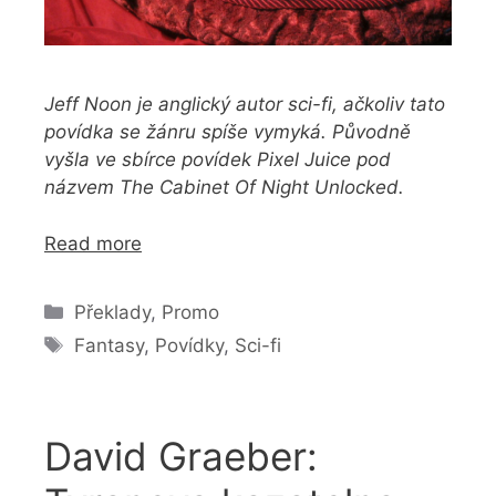
Jeff Noon je anglický autor sci-fi, ačkoliv tato
povídka se žánru spíše vymyká. Původně
vyšla ve sbírce povídek Pixel Juice pod
názvem The Cabinet Of Night Unlocked.
Read more
Rubriky
Překlady
,
Promo
Štítky
Fantasy
,
Povídky
,
Sci-fi
David Graeber: