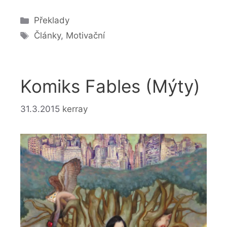
Rubriky
Překlady
Štítky
Články
,
Motivační
Komiks Fables (Mýty)
31.3.2015
kerray