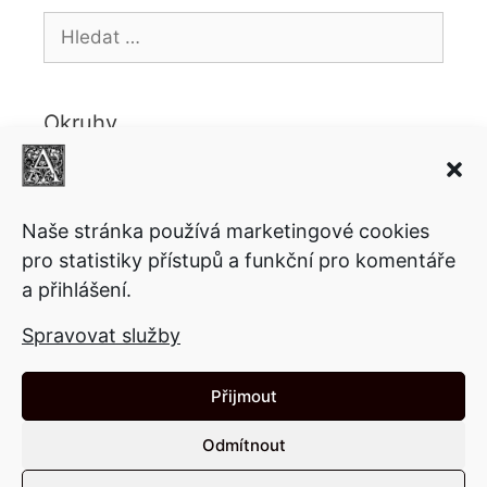
Hledat:
Okruhy
Knihy
Ekonomie
Fantasy
Copyright
Komiks
Politika
Povídky
Lifestyle
Motivační
Naše stránka používá marketingové cookies
Psychologie
pro statistiky přístupů a funkční pro komentáře
Sci-fi
Přednášky
a přihlášení.
Společnost
Technologie
Video
Ukázky
Spravovat služby
Články
Přijmout
Odmítnout