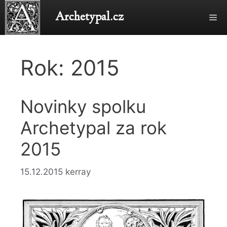
Přeskočit
Archetypal.cz
Me
na
obsah
Rok:
2015
Novinky spolku
Archetypal za rok
2015
15.12.2015
kerray