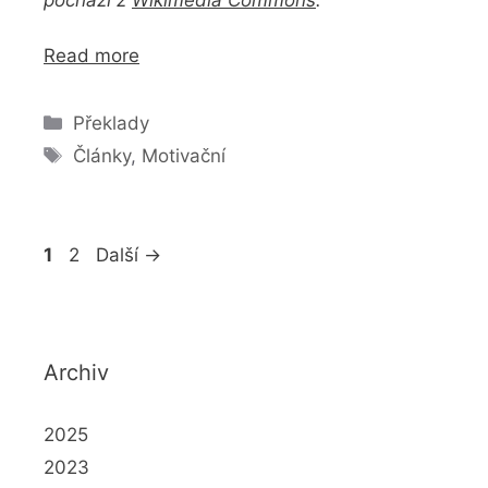
pochází z
Wikimedia Commons
.
Read more
Rubriky
Překlady
Štítky
Články
,
Motivační
Stránka
Stránka
1
2
Další
→
Archiv
2025
2023