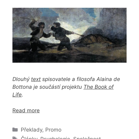
Dlouhý
text
spisovatele a filosofa Alaina de
Bottona je součástí projektu
The Book of
Life
.
Read more
Rubriky
Překlady
,
Promo
Štítky
Články
,
Psychologie
,
Společnost