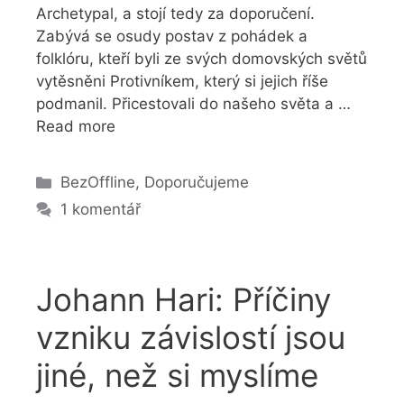
Archetypal, a stojí tedy za doporučení.
Zabývá se osudy postav z pohádek a
folklóru, kteří byli ze svých domovských světů
vytěsněni Protivníkem, který si jejich říše
podmanil. Přicestovali do našeho světa a …
Read more
Rubriky
BezOffline
,
Doporučujeme
1 komentář
Johann Hari: Příčiny
vzniku závislostí jsou
jiné, než si myslíme