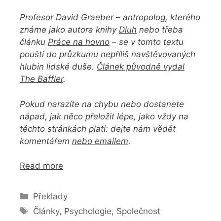
Profesor David Graeber – antropolog, kterého
známe jako autora knihy
Dluh
nebo třeba
článku
Práce na hovno
– se v tomto textu
pouští do průzkumu nepříliš navštěvovaných
hlubin lidské duše.
Článek původně vydal
The Baffler
.
Pokud narazíte na chybu nebo dostanete
nápad, jak něco přeložit lépe, jako vždy na
těchto stránkách platí: dejte nám vědět
komentářem
nebo emailem
.
Read more
Rubriky
Překlady
Štítky
Články
,
Psychologie
,
Společnost