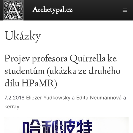
Přeskočit
Archetypal.cz
Me
na
obsah
Ukázky
Projev profesora Quirrella ke
studentům (ukázka ze druhého
dílu HPaMR)
7.2.2016
Eliezer Yudkowsky
a
Edita Neumannová
a
kerray