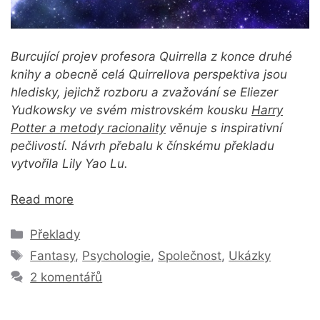
Burcující projev profesora Quirrella z konce druhé
knihy a obecně celá Quirrellova perspektiva jsou
hledisky, jejichž rozboru a zvažování se Eliezer
Yudkowsky ve svém mistrovském kousku
Harry
Potter a metody racionality
věnuje s inspirativní
pečlivostí. Návrh přebalu k čínskému překladu
vytvořila Lily Yao Lu.
Read more
Rubriky
Překlady
Štítky
Fantasy
,
Psychologie
,
Společnost
,
Ukázky
2 komentářů