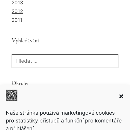
2013
2012
2011
Vyhledávání
Hledat:
Okruhy
Knihy
Ekonomie
Fantasy
Copyright
Komiks
Politika
Povídky
Lifestyle
Motivační
Naše stránka používá marketingové cookies
Psychologie
pro statistiky přístupů a funkční pro komentáře
Sci-fi
Přednášky
a přihlášení.