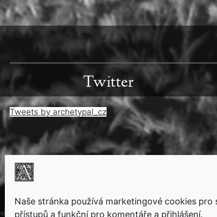
Twitter
Tweets by archetypal_cz
Naše stránka používá marketingové cookies pro s
přístupů a funkční pro komentáře a přihlášení.