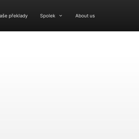
aše překlady
Spolek
About us