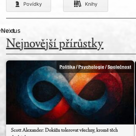
Povídky
Knihy
revious
Next
Nejnovější přírůstky
Politika
/
Psychologie
/
Společnost
Scott Alexander: Dokážu tolerovat všechny, kromě těch