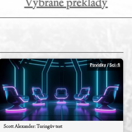
Vybrané překlady
Povídky
/
Sci-fi
Scott Alexander: Turingův test