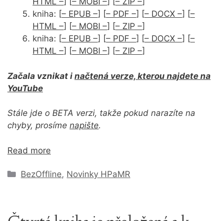
HTML –
] [
– MOBI –
] [
– ZIP –
]
kniha: [
– EPUB –
] [
– PDF –
] [
– DOCX –
] [
–
HTML –
] [
– MOBI –
] [
– ZIP –
]
kniha: [
– EPUB –
] [
– PDF –
] [
– DOCX –
] [
–
HTML –
] [
– MOBI –
] [
– ZIP –
]
Začala vznikat i
načtená verze, kterou najdete na
YouTube
Stále jde o BETA verzi, takže pokud narazíte na
chyby, prosíme
napište
.
Read more
Rubriky
BezOffline
,
Novinky HPaMR