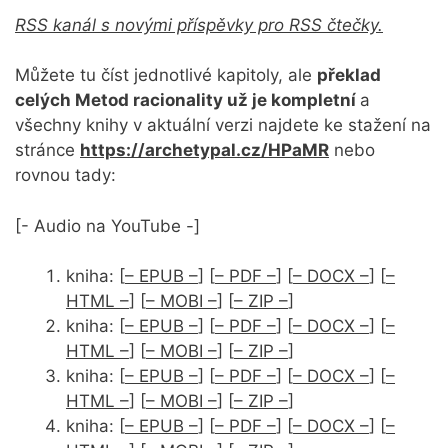
RSS kanál s novými příspěvky pro RSS čtečky.
Můžete tu číst jednotlivé kapitoly, ale
překlad
celých Metod racionality už je kompletní
a
všechny knihy v aktuální verzi najdete ke stažení na
stránce
https://archetypal.cz/HPaMR
nebo
rovnou tady:
[- Audio na YouTube -]
kniha: [
– EPUB –
] [
– PDF –
] [
– DOCX –
] [
–
HTML –
] [
– MOBI –
] [
– ZIP –
]
kniha: [
– EPUB –
] [
– PDF –
] [
– DOCX –
] [
–
HTML –
] [
– MOBI –
] [
– ZIP –
]
kniha: [
– EPUB –
] [
– PDF –
] [
– DOCX –
] [
–
HTML –
] [
– MOBI –
] [
– ZIP –
]
kniha: [
– EPUB –
] [
– PDF –
] [
– DOCX –
] [
–