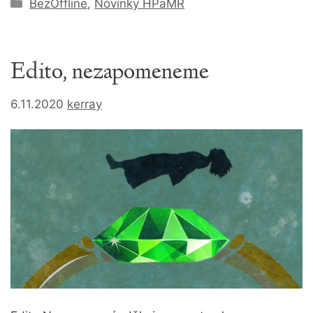
Rubriky
BezOffline
,
Novinky HPaMR
Edito, nezapomeneme
6.11.2020
kerray