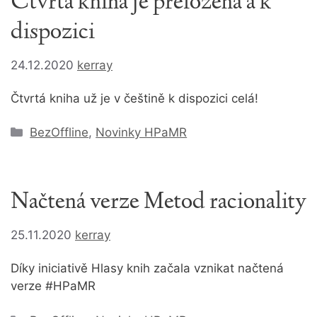
Čtvrtá kniha je přeložená a k
dispozici
24.12.2020
kerray
Čtvrtá kniha už je v češtině k dispozici celá!
Rubriky
BezOffline
,
Novinky HPaMR
Načtená verze Metod racionality
25.11.2020
kerray
Díky iniciativě Hlasy knih začala vznikat načtená
verze #HPaMR