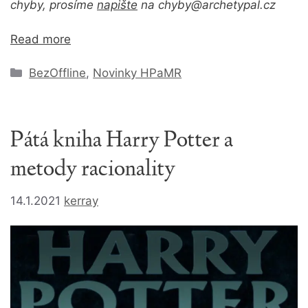
chyby, prosíme
napište
na chyby@archetypal.cz
Read more
Rubriky
BezOffline
,
Novinky HPaMR
Pátá kniha Harry Potter a
metody racionality
14.1.2021
kerray