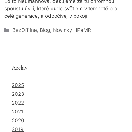
Edito Neumannová, děkujeme za tu ohromnou
spoustu úsilí, které bude světlem v temnotě pro
celé generace, a odpočívej v pokoji
Rubriky
BezOffline
,
Blog
,
Novinky HPaMR
Archiv
2025
2023
2022
2021
2020
2019