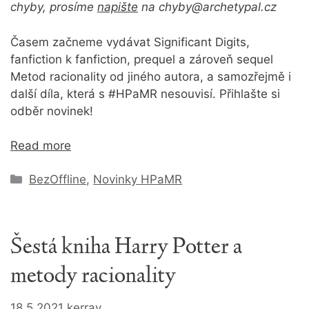
chyby, prosíme
napište
na chyby@archetypal.cz
Časem začneme vydávat Significant Digits,
fanfiction k fanfiction, prequel a zároveň sequel
Metod racionality od jiného autora, a samozřejmě i
další díla, která s #HPaMR nesouvisí. Přihlašte si
odběr novinek!
Read more
Rubriky
BezOffline
,
Novinky HPaMR
Šestá kniha Harry Potter a
metody racionality
18.5.2021
kerray