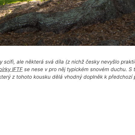
scifi, ale některá svá díla (z nichž česky nevyšlo prakt
bírky IFTF
se nese v pro něj typickém snovém duchu. S té
který z tohoto kousku dělá vhodný doplněk k předchozí