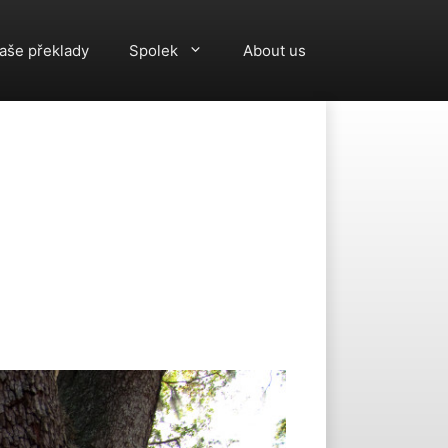
aše překlady
Spolek
About us