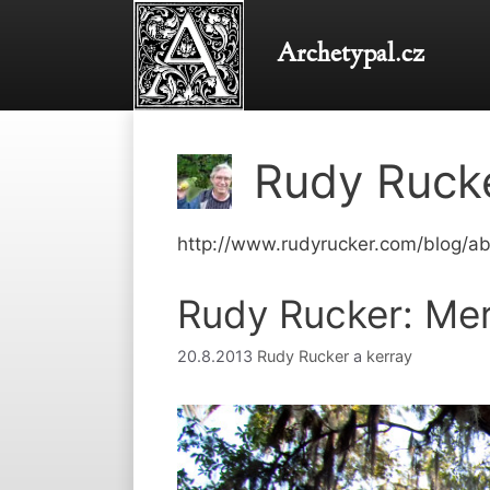
Přeskočit
na
Archetypal.cz
obsah
Rudy Ruck
http://www.rudyrucker.com/blog/ab
Rudy Rucker: Mer
20.8.2013
Rudy Rucker
a
kerray