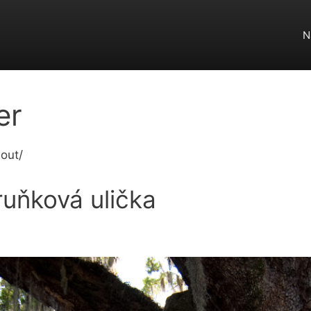
N
er
out/
uňková ulička