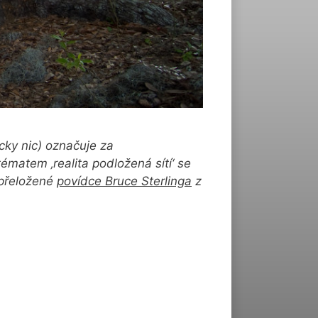
icky nic) označuje za
matem ‚realita podložená sítí‘ se
přeložené
povídce Bruce Sterlinga
z