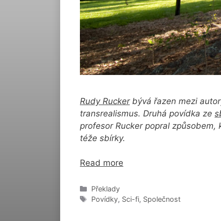
Rudy Rucker
bývá řazen mezi autory 
transrealismus. Druhá povídka ze
s
profesor Rucker popral způsobem, 
téže sbírky.
Read more
Rubriky
Překlady
Štítky
Povídky
,
Sci-fi
,
Společnost