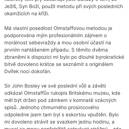
Ježíš, Syn Boží, použil metodu při svých posledních
okamžicích na kříži.
Má vlastní posedlost Olmstaffovou metodou je
podporována mým profesionálním zájmem o
morálnost sebevraždy a mou osobní účastí na
prvním nahlášeném případu. S těmito dvěma
zbraněmi k dispozici mi bylo po dlouhé byrokratické
bitvě dovoleno krátce se seznámit s originálem
Dvířek noci dokořán.
Sir John Bosley ve své poslední vůli a závěti
odkázal Olmstaffův rukopis Britskému muzeu, kde
měl být držen pod zámkem v komnatě vzácných
spisů. Jednoho chmurného prosincového
odpoledne jsem tam byl s eskortou vpuštěn. Bylo
mi dovoleno strávit se svazkem jednu hodinu, a