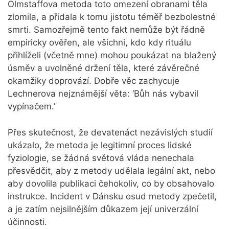
Olmstaffova metoda toto omezení obranami těla
zlomila, a přidala k tomu jistotu téměř bezbolestné
smrti. Samozřejmě tento fakt nemůže být řádně
empiricky ověřen, ale všichni, kdo kdy rituálu
přihlíželi (včetně mne) mohou poukázat na blažený
úsměv a uvolněné držení těla, které závěrečné
okamžiky doprovází. Dobře věc zachycuje
Lechnerova nejznámější věta: ‘Bůh nás vybavil
vypínačem.’
Přes skutečnost, že devatenáct nezávislých studií
ukázalo, že metoda je legitimní proces lidské
fyziologie, se žádná světová vláda nenechala
přesvědčit, aby z metody udělala legální akt, nebo
aby dovolila publikaci čehokoliv, co by obsahovalo
instrukce. Incident v Dánsku osud metody zpečetil,
a je zatím nejsilnějším důkazem její univerzální
účinnosti.