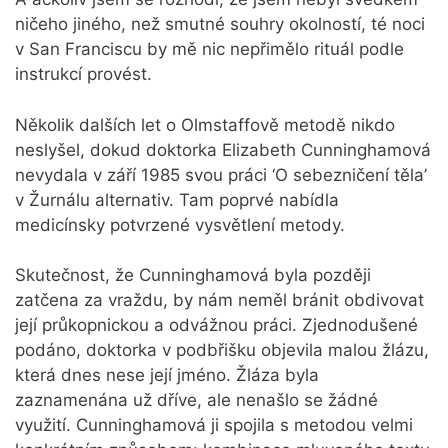
ničeho jiného, než smutné souhry okolností, té noci
v San Franciscu by mě nic nepřimělo rituál podle
instrukcí provést.
Několik dalších let o Olmstaffově metodě nikdo
neslyšel, dokud doktorka Elizabeth Cunninghamová
nevydala v září 1985 svou práci ‘O sebezničení těla’
v Žurnálu alternativ. Tam poprvé nabídla
medicínsky potvrzené vysvětlení metody.
Skutečnost, že Cunninghamová byla později
zatčena za vraždu, by nám neměl bránit obdivovat
její průkopnickou a odvážnou práci. Zjednodušené
podáno, doktorka v podbřišku objevila malou žlázu,
která dnes nese její jméno. Žláza byla
zaznamenána už dříve, ale nenašlo se žádné
využití. Cunninghamová ji spojila s metodou velmi