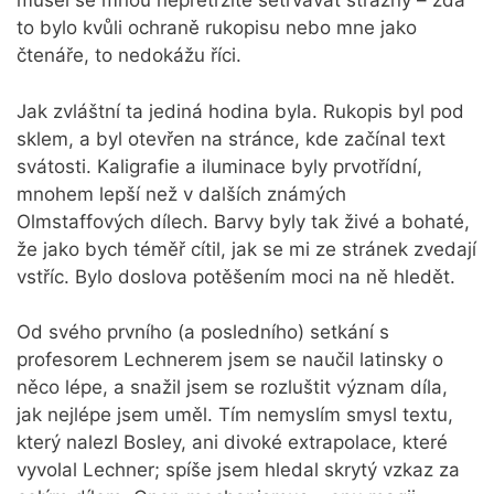
musel se mnou nepřetržitě setrvávat strážný – zda
to bylo kvůli ochraně rukopisu nebo mne jako
čtenáře, to nedokážu říci.
Jak zvláštní ta jediná hodina byla. Rukopis byl pod
sklem, a byl otevřen na stránce, kde začínal text
svátosti. Kaligrafie a iluminace byly prvotřídní,
mnohem lepší než v dalších známých
Olmstaffových dílech. Barvy byly tak živé a bohaté,
že jako bych téměř cítil, jak se mi ze stránek zvedají
vstříc. Bylo doslova potěšením moci na ně hledět.
Od svého prvního (a posledního) setkání s
profesorem Lechnerem jsem se naučil latinsky o
něco lépe, a snažil jsem se rozluštit význam díla,
jak nejlépe jsem uměl. Tím nemyslím smysl textu,
který nalezl Bosley, ani divoké extrapolace, které
vyvolal Lechner; spíše jsem hledal skrytý vzkaz za