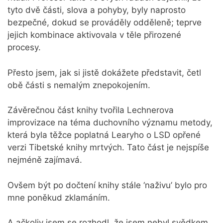
tyto dvě části, slova a pohyby, byly naprosto
bezpečné, dokud se prováděly odděleně; teprve
jejich kombinace aktivovala v těle přirozené
procesy.
Přesto jsem, jak si jistě dokážete představit, četl
obě části s nemalým znepokojením.
Závěrečnou část knihy tvořila Lechnerova
improvizace na téma duchovního významu metody,
která byla těžce poplatná Learyho o LSD opřené
verzi Tibetské knihy mrtvých. Tato část je nejspíše
nejméně zajímavá.
Ovšem být po dočtení knihy stále ‘naživu’ bylo pro
mne poněkud zklamáním.
A ačkoliv jsem se rozhodl, že jsem nebyl svědkem