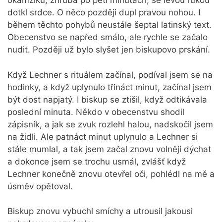
okamžiku, zhruba po pěti minutách, se levou rukou
dotkl srdce. O něco později dupl pravou nohou. I
během těchto pohybů neustále šeptal latinský text.
Obecenstvo se napřed smálo, ale rychle se začalo
nudit. Později už bylo slyšet jen biskupovo prskání.
Když Lechner s rituálem začínal, podíval jsem se na
hodinky, a když uplynulo třináct minut, začínal jsem
být dost napjatý. I biskup se ztišil, když odtikávala
poslední minuta. Někdo v obecenstvu shodil
zápisník, a jak se zvuk rozlehl halou, nadskočil jsem
na židli. Ale patnáct minut uplynulo a Lechner si
stále mumlal, a tak jsem začal znovu volněji dýchat
a dokonce jsem se trochu usmál, zvlášť když
Lechner konečně znovu otevřel oči, pohlédl na mě a
úsměv opětoval.
Biskup znovu vybuchl smíchy a utrousil jakousi