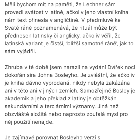
Měli bychom mít na paměti, že Lechner sám
provedl svátost v latině, ačkoliv jeho vlastní kniha
nám text přinesla v angličtině. V předmluvě ke
Svaté ráně poznamenává, že rituál může být
přednesen latinsky či anglicky, ačkoliv věřil, že
latinská variant je čistší, ‘bližší samotné ráně’, jak to
sám vyjádřil.
Zhruba v té době jsem narazil na vydání Dvířek noci
dokořán sira Johna Bosleyho. Je zvláštní, že ačkoliv
je kniha dávno vyprodaná, nikdy nebyla zakázána
ani v této ani v jiných zemích. Samozřejmě Bosley je
akademik a jeho překlad z latiny je obtěžkán
sekundárními a terciárními významy. Jiná než
obzvláště složitá nebo naprosto zoufalá mysl pro
něj použití nenajde.
Je zajímavé porovnat Bosleyho verzi s