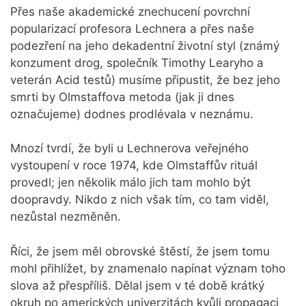
Přes naše akademické znechucení povrchní
popularizací profesora Lechnera a přes naše
podezření na jeho dekadentní životní styl (známý
konzument drog, společník Timothy Learyho a
veterán Acid testů) musíme připustit, že bez jeho
smrti by Olmstaffova metoda (jak ji dnes
označujeme) dodnes prodlévala v neznámu.
Mnozí tvrdí, že byli u Lechnerova veřejného
vystoupení v roce 1974, kde Olmstaffův rituál
provedl; jen několik málo jich tam mohlo být
doopravdy. Nikdo z nich však tím, co tam viděl,
nezůstal nezměněn.
Říci, že jsem měl obrovské štěstí, že jsem tomu
mohl přihlížet, by znamenalo napínat význam toho
slova až přespříliš. Dělal jsem v té době krátký
okruh po amerických univerzitách kvůli propagaci