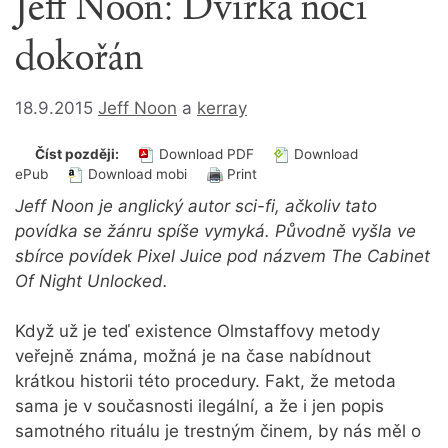
Jeff Noon: Dvířka noci
dokořán
18.9.2015
Jeff Noon
a
kerray
Číst později:
Download PDF
Download
ePub
Download mobi
Print
Jeff Noon je anglický autor sci-fi, ačkoliv tato
povídka se žánru spíše vymyká. Původně vyšla ve
sbírce povídek Pixel Juice pod názvem The Cabinet
Of Night Unlocked.
Když už je teď existence Olmstaffovy metody
veřejně známa, možná je na čase nabídnout
krátkou historii této procedury. Fakt, že metoda
sama je v současnosti ilegální, a že i jen popis
samotného rituálu je trestným činem, by nás měl o