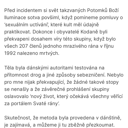
Před incidentem si svět takzvaných Potomků Boží
Iluminace sotva povšiml, když pomineme pomluvy o
‘sexuálním uctívání’, které kult měl údajně
praktikovat. Dokonce i obyvatelé Kodaně byli
překvapeni dosahem víry této skupiny, když bylo
všech 207 členů jednoho mrazivého rána v říjnu
1992 nalezeno mrtvých.
Těla byla dánskými autoritami testována na
přítomnost drog a jiné způsoby sebezničení. Nebylo
pro mne nijak překvapující, že žádné takové stopy
se nenašly a že závěrečné prohlášení skupiny
oslavovalo ‘nový život, který očekává všechny věřící
za portálem Svaté rány’.
Skutečnost, že metoda byla provedena v dánštině,
je zajímavá, a můžeme ji tu zběžně přezkoumat.