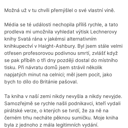
Možná už v tu chvíli přemýšlel o své vlastní vině.
Média se té události nechopila příliš rychle, a tato
prodleva mi umožnila vyhledat výtisk Lechnerovy
knihy Svatá rána v jakémsi alternativním
knihkupectví v Haight-Ashbury. Byl jsem stále velmi
otřesen profesorovou podivnou smrtí, zvlášť když
se pak příběh o tři dny později dostal do místního
tisku. Při návratu domů jsem strávil několik
napjatých minut na celnici; měl jsem pocit, jako
bych to dílo do Británie pašoval.
Ta kniha v naší zemi nikdy nevyšla a nikdy nevyjde.
Samozřejmě se rychle našli podnikavci, kteří vydali
pirátské verze, o kterých se tvrdí, že za ně na
černém trhu necháte pěknou sumičku. Moje kniha
byla z jednoho z mála legitimních vydání.