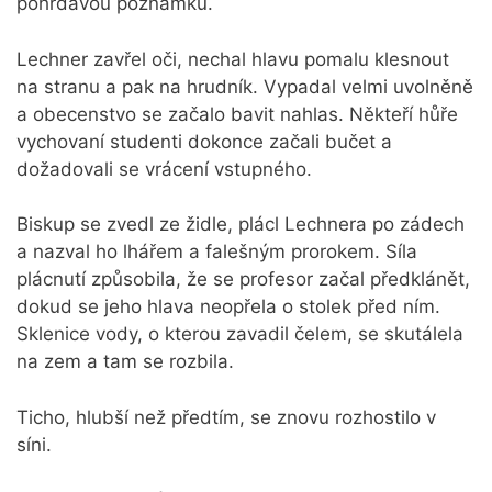
pohrdavou poznámku.
Lechner zavřel oči, nechal hlavu pomalu klesnout
na stranu a pak na hrudník. Vypadal velmi uvolněně
a obecenstvo se začalo bavit nahlas. Někteří hůře
vychovaní studenti dokonce začali bučet a
dožadovali se vrácení vstupného.
Biskup se zvedl ze židle, plácl Lechnera po zádech
a nazval ho lhářem a falešným prorokem. Síla
plácnutí způsobila, že se profesor začal předklánět,
dokud se jeho hlava neopřela o stolek před ním.
Sklenice vody, o kterou zavadil čelem, se skutálela
na zem a tam se rozbila.
Ticho, hlubší než předtím, se znovu rozhostilo v
síni.