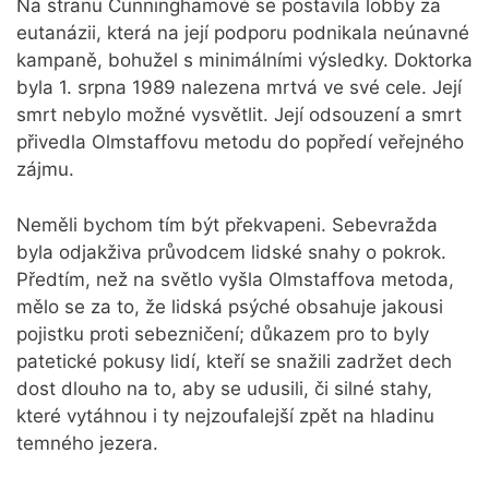
Na stranu Cunninghamové se postavila lobby za
eutanázii, která na její podporu podnikala neúnavné
kampaně, bohužel s minimálními výsledky. Doktorka
byla 1. srpna 1989 nalezena mrtvá ve své cele. Její
smrt nebylo možné vysvětlit. Její odsouzení a smrt
přivedla Olmstaffovu metodu do popředí veřejného
zájmu.
Neměli bychom tím být překvapeni. Sebevražda
byla odjakživa průvodcem lidské snahy o pokrok.
Předtím, než na světlo vyšla Olmstaffova metoda,
mělo se za to, že lidská psýché obsahuje jakousi
pojistku proti sebezničení; důkazem pro to byly
patetické pokusy lidí, kteří se snažili zadržet dech
dost dlouho na to, aby se udusili, či silné stahy,
které vytáhnou i ty nejzoufalejší zpět na hladinu
temného jezera.