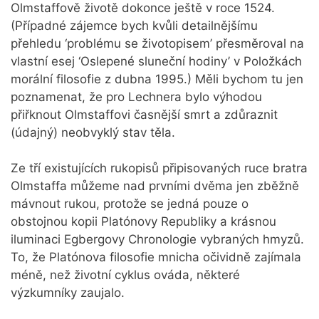
Olmstaffově životě dokonce ještě v roce 1524.
(Případné zájemce bych kvůli detailnějšímu
přehledu ‘problému se životopisem’ přesměroval na
vlastní esej ‘Oslepené sluneční hodiny’ v Položkách
morální filosofie z dubna 1995.) Měli bychom tu jen
poznamenat, že pro Lechnera bylo výhodou
přiřknout Olmstaffovi časnější smrt a zdůraznit
(údajný) neobvyklý stav těla.
Ze tří existujících rukopisů připisovaných ruce bratra
Olmstaffa můžeme nad prvními dvěma jen zběžně
mávnout rukou, protože se jedná pouze o
obstojnou kopii Platónovy Republiky a krásnou
iluminaci Egbergovy Chronologie vybraných hmyzů.
To, že Platónova filosofie mnicha očividně zajímala
méně, než životní cyklus ováda, některé
výzkumníky zaujalo.