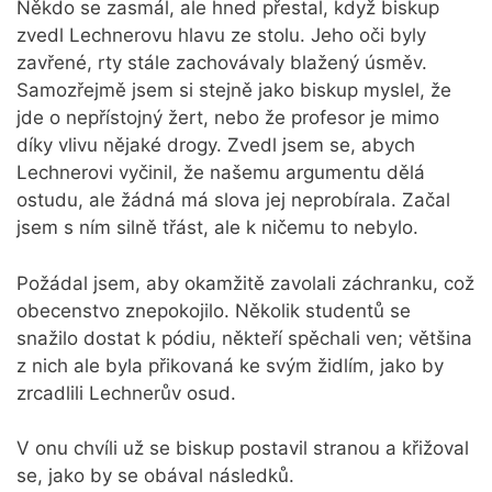
Někdo se zasmál, ale hned přestal, když biskup
zvedl Lechnerovu hlavu ze stolu. Jeho oči byly
zavřené, rty stále zachovávaly blažený úsměv.
Samozřejmě jsem si stejně jako biskup myslel, že
jde o nepřístojný žert, nebo že profesor je mimo
díky vlivu nějaké drogy. Zvedl jsem se, abych
Lechnerovi vyčinil, že našemu argumentu dělá
ostudu, ale žádná má slova jej neprobírala. Začal
jsem s ním silně třást, ale k ničemu to nebylo.
Požádal jsem, aby okamžitě zavolali záchranku, což
obecenstvo znepokojilo. Několik studentů se
snažilo dostat k pódiu, někteří spěchali ven; většina
z nich ale byla přikovaná ke svým židlím, jako by
zrcadlili Lechnerův osud.
V onu chvíli už se biskup postavil stranou a křižoval
se, jako by se obával následků.