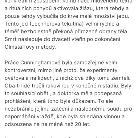
konkrétním způsobem: kombinace mluveného textu
a rituálních pohybů aktivovala žlázu, která tehdy a
pouze tehdy vyloučila do krve malé množství jedu.
Tento jed (Lechnerova tekutina) velmi rychle a
téměř bezbolestně překoná přirozené obrany těla.
Smrt následuje do dvaceti vteřin po dokončení
Olmstaffovy metody.
Práce Cunninghamové byla samozřejmě velmi
kontroverzní, mimo jiné proto, že experimenty
ověřovala na lidech, z nichž dva díky tomu zemřeli.
Oba ti lidé trpěli rakovinou v konečném stádiu. Byly
to souhlasící oběti, a doktorka měla podepsaná
prohlášení, která toho byla důkazem. To ale
nezabránilo jejímu zatčení a následnému soudu pro
napomáhání vraždě, kde byla shledána vinnou a
odsouzena na ne méně než 20 let.