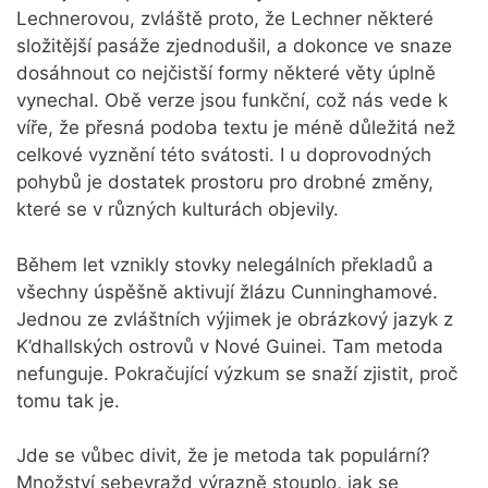
Lechnerovou, zvláště proto, že Lechner některé
složitější pasáže zjednodušil, a dokonce ve snaze
dosáhnout co nejčistší formy některé věty úplně
vynechal. Obě verze jsou funkční, což nás vede k
víře, že přesná podoba textu je méně důležitá než
celkové vyznění této svátosti. I u doprovodných
pohybů je dostatek prostoru pro drobné změny,
které se v různých kulturách objevily.
Během let vznikly stovky nelegálních překladů a
všechny úspěšně aktivují žlázu Cunninghamové.
Jednou ze zvláštních výjimek je obrázkový jazyk z
K’dhallských ostrovů v Nové Guinei. Tam metoda
nefunguje. Pokračující výzkum se snaží zjistit, proč
tomu tak je.
Jde se vůbec divit, že je metoda tak populární?
Množství sebevražd výrazně stouplo, jak se