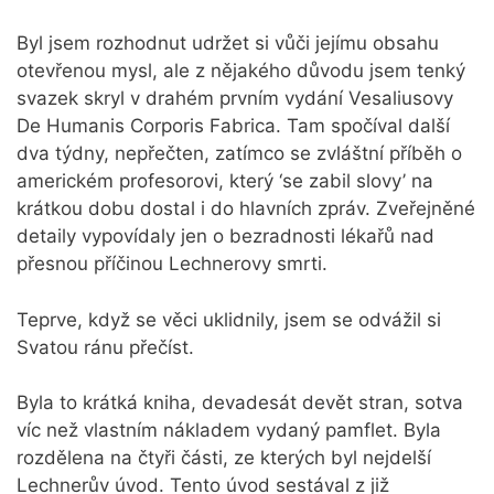
Byl jsem rozhodnut udržet si vůči jejímu obsahu
otevřenou mysl, ale z nějakého důvodu jsem tenký
svazek skryl v drahém prvním vydání Vesaliusovy
De Humanis Corporis Fabrica. Tam spočíval další
dva týdny, nepřečten, zatímco se zvláštní příběh o
americkém profesorovi, který ‘se zabil slovy’ na
krátkou dobu dostal i do hlavních zpráv. Zveřejněné
detaily vypovídaly jen o bezradnosti lékařů nad
přesnou příčinou Lechnerovy smrti.
Teprve, když se věci uklidnily, jsem se odvážil si
Svatou ránu přečíst.
Byla to krátká kniha, devadesát devět stran, sotva
víc než vlastním nákladem vydaný pamflet. Byla
rozdělena na čtyři části, ze kterých byl nejdelší
Lechnerův úvod. Tento úvod sestával z již