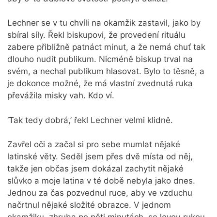
Lechner se v tu chvíli na okamžik zastavil, jako by
sbíral síly. Řekl biskupovi, že provedení rituálu
zabere přibližně patnáct minut, a že nemá chuť tak
dlouho nudit publikum. Nicméně biskup trval na
svém, a nechal publikum hlasovat. Bylo to těsně, a
je dokonce možné, že má vlastní zvednutá ruka
převážila misky vah. Kdo ví.
‘Tak tedy dobrá,’ řekl Lechner velmi klidně.
Zavřel oči a začal si pro sebe mumlat nějaké
latinské věty. Seděl jsem přes dvě místa od něj,
takže jen občas jsem dokázal zachytit nějaké
slůvko a moje latina v té době nebyla jako dnes.
Jednou za čas pozvednul ruce, aby ve vzduchu
načrtnul nějaké složité obrazce. V jednom