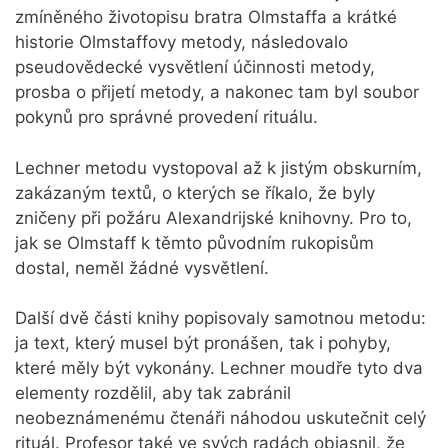
zmíněného životopisu bratra Olmstaffa a krátké
historie Olmstaffovy metody, následovalo
pseudovědecké vysvětlení účinnosti metody,
prosba o přijetí metody, a nakonec tam byl soubor
pokynů pro správné provedení rituálu.
Lechner metodu vystopoval až k jistým obskurním,
zakázaným textů, o kterých se říkalo, že byly
zničeny při požáru Alexandrijské knihovny. Pro to,
jak se Olmstaff k těmto původním rukopisům
dostal, neměl žádné vysvětlení.
Další dvě části knihy popisovaly samotnou metodu:
ja text, který musel být pronášen, tak i pohyby,
které měly být vykonány. Lechner moudře tyto dva
elementy rozdělil, aby tak zabránil
neobeznámenému čtenáři náhodou uskutečnit celý
rituál. Profesor také ve svých radách objasnil, že