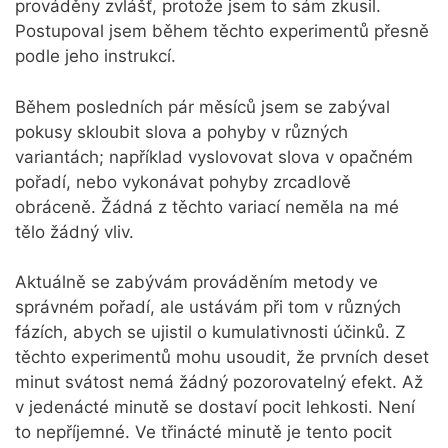
prováděny zvlášť, protože jsem to sám zkusil.
Postupoval jsem během těchto experimentů přesně
podle jeho instrukcí.
Během posledních pár měsíců jsem se zabýval
pokusy skloubit slova a pohyby v různých
variantách; například vyslovovat slova v opačném
pořadí, nebo vykonávat pohyby zrcadlově
obráceně. Žádná z těchto variací neměla na mé
tělo žádný vliv.
Aktuálně se zabývám prováděním metody ve
správném pořadí, ale ustávám při tom v různých
fázích, abych se ujistil o kumulativnosti účinků. Z
těchto experimentů mohu usoudit, že prvních deset
minut svátost nemá žádný pozorovatelný efekt. Až
v jedenácté minutě se dostaví pocit lehkosti. Není
to nepříjemné. Ve třinácté minutě je tento pocit