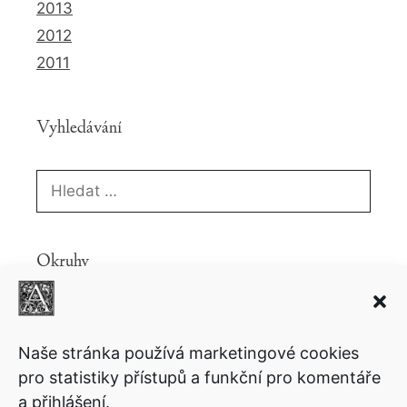
2013
2012
2011
Vyhledávání
Hledat:
Okruhy
Knihy
Ekonomie
Fantasy
Copyright
Komiks
Politika
Povídky
Lifestyle
Motivační
Naše stránka používá marketingové cookies
Psychologie
pro statistiky přístupů a funkční pro komentáře
Sci-fi
Přednášky
a přihlášení.