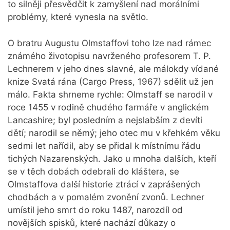
to silněji přesvědčit k zamyšlení nad morálními
problémy, které vynesla na světlo.
O bratru Augustu Olmstaffovi toho lze nad rámec
známého životopisu navrženého profesorem T. P.
Lechnerem v jeho dnes slavné, ale málokdy vídané
knize Svatá rána (Cargo Press, 1967) sdělit už jen
málo. Fakta shrneme rychle: Olmstaff se narodil v
roce 1455 v rodině chudého farmáře v anglickém
Lancashire; byl posledním a nejslabším z devíti
dětí; narodil se němý; jeho otec mu v křehkém věku
sedmi let nařídil, aby se přidal k místnímu řádu
tichých Nazarenských. Jako u mnoha dalších, kteří
se v těch dobách odebrali do kláštera, se
Olmstaffova další historie ztrácí v zaprášených
chodbách a v pomalém zvonění zvonů. Lechner
umístil jeho smrt do roku 1487, narozdíl od
novějších spisků, které nachází důkazy o