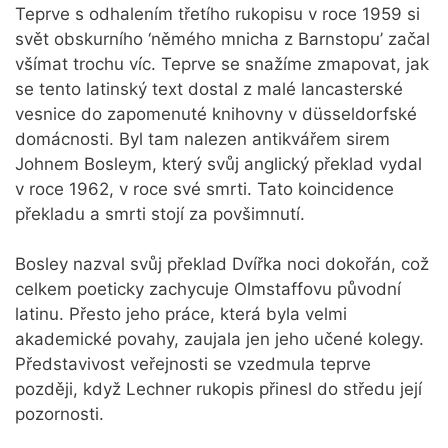
Teprve s odhalením třetího rukopisu v roce 1959 si
svět obskurního ‘němého mnicha z Barnstopu’ začal
všímat trochu víc. Teprve se snažíme zmapovat, jak
se tento latinský text dostal z malé lancasterské
vesnice do zapomenuté knihovny v düsseldorfské
domácnosti. Byl tam nalezen antikvářem sirem
Johnem Bosleym, který svůj anglický překlad vydal
v roce 1962, v roce své smrti. Tato koincidence
překladu a smrti stojí za povšimnutí.
Bosley nazval svůj překlad Dvířka noci dokořán, což
celkem poeticky zachycuje Olmstaffovu původní
latinu. Přesto jeho práce, která byla velmi
akademické povahy, zaujala jen jeho učené kolegy.
Představivost veřejnosti se vzedmula teprve
později, když Lechner rukopis přinesl do středu její
pozornosti.