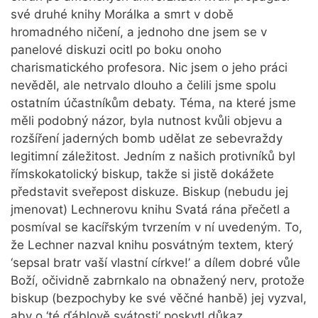
své druhé knihy Morálka a smrt v době
hromadného ničení, a jednoho dne jsem se v
panelové diskuzi ocitl po boku onoho
charismatického profesora. Nic jsem o jeho práci
nevěděl, ale netrvalo dlouho a čelili jsme spolu
ostatním účastníkům debaty. Téma, na které jsme
měli podobný názor, byla nutnost kvůli objevu a
rozšíření jaderných bomb udělat ze sebevraždy
legitimní záležitost. Jedním z našich protivníků byl
římskokatolický biskup, takže si jistě dokážete
představit sveřepost diskuze. Biskup (nebudu jej
jmenovat) Lechnerovu knihu Svatá rána přečetl a
posmíval se kacířským tvrzením v ní uvedeným. To,
že Lechner nazval knihu posvátným textem, který
‘sepsal bratr vaší vlastní církve!’ a dílem dobré vůle
Boží, očividně zabrnkalo na obnažený nerv, protože
biskup (bezpochyby ke své věčné hanbě) jej vyzval,
aby o ‘té ďáblově svátosti’ poskytl důkaz.