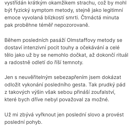
vystřídán krátkým okamžikem strachu, což by mohl
být fyzický symptom metody, stejně jako legitimní
emoce vyvolaná blízkostí smrti. Čtrnáctá minuta
pak proběhne téměř nepozorovaně.
Během posledních pasáží Olmstaffovy metody se
dostaví intenzivní pocit touhy a očekávání a celé
tělo jako už by se nemohlo dočkat, až dokončí rituál
a radostně odletí do říší temnoty.
Jen s neuvěřitelným sebezapřením jsem dokázat
odložit vykonání posledního gesta. Tak prudký pád
z takových výšin však sebou přináší zoufalství,
které bych dříve nebyl považoval za možné.
Už mi zbývá vyřknout jen poslední slovo a provést
poslední pohyb.