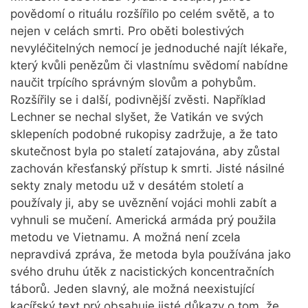
povědomí o rituálu rozšířilo po celém světě, a to
nejen v celách smrti. Pro oběti bolestivých
nevyléčitelných nemocí je jednoduché najít lékaře,
který kvůli penězům či vlastnímu svědomí nabídne
naučit trpícího správným slovům a pohybům.
Rozšířily se i další, podivnější zvěsti. Například
Lechner se nechal slyšet, že Vatikán ve svých
sklepeních podobné rukopisy zadržuje, a že tato
skutečnost byla po staletí zatajována, aby zůstal
zachován křesťanský přístup k smrti. Jisté násilné
sekty znaly metodu už v desátém století a
používaly ji, aby se uvěznění vojáci mohli zabít a
vyhnuli se mučení. Americká armáda prý použila
metodu ve Vietnamu. A možná není zcela
nepravdivá zpráva, že metoda byla používána jako
svého druhu útěk z nacistických koncentračních
táborů. Jeden slavný, ale možná neexistující
kacířský text prý obsahuje jisté důkazy o tom, že