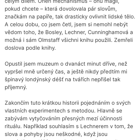
celým dílem. Onen mechanismus – onu magii,
pokud chcete – která dovolovala pár slovům,
značkám na papíře, tak drasticky ovlivnit lidské tělo.
A celou dobu, co jsem četl, jsem si nemohl nebýt
vědom toho, že Bosley, Lechner, Cunninghamová a
možná i sám Olmstaff všichni knihu použili. Zemřeli
doslova podle knihy.
Opustil jsem muzeum o dvanáct minut dříve, než
vypršel mně určený čas, a ještě nikdy předtím mi
špinavý londýnský déšť na tvářích nepřišel tak
příjemný.
Zakončím tuto krátkou historii pojednáním o svých
vlastních experimentech s metodou. Hlavně se
zabývám vytyčováním přesných mezí účinnosti
rituálu. Například souhlasím s Lechnerem v tom, že
slova a pohyby jsou neškodné, když jsou