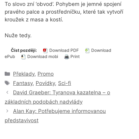
To slovo zní ‘obvod’. Pohybem je jemné spojení
pravého palce a prostředníčku, které tak vytvoří
kroužek z masa a kostí.
Nuže tedy.
Číst později:
Download PDF
Download
ePub
Download mobi
Print
Rubriky
Překlady
,
Promo
Štítky
Fantasy
,
Povídky
,
Sci-fi
David Graeber: Tyranova kazatelna – o
základních podobách nadvlády
Alan Kay: Potřebujeme informovanou
představivost