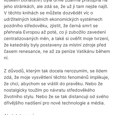
lidském bohatství) byla dříve zdarma přístupná na
jeho stránkách, ale zdá se, že už ji tam nejde najít.
V těchto knihách se můžete dozvědět víc o
udržitelných lokálních ekonomických systémech
pozdního středověku, zjistit, že černá smrt se
přehnala Evropou až poté, co ji zubožilo zavedení
centralizovaných měn, a také si ověřit moje tvrzení,
že katedrály byly postaveny za místní zdroje před
časem renesance, ne až za peníze Vatikánu během
ní.
Z důvodů, kterým tak docela nerozumím, se lidem
zdá, že moje vysvětlení těchto fenoménů implikuje,
že chci, abychom se vrátili do pravěku. Nebo že
nostalgicky toužím po návratu středověkého
životního stylu. Nebo že se tak distancuji od svého
dřívějšího nadšení pro nové technologie a média.