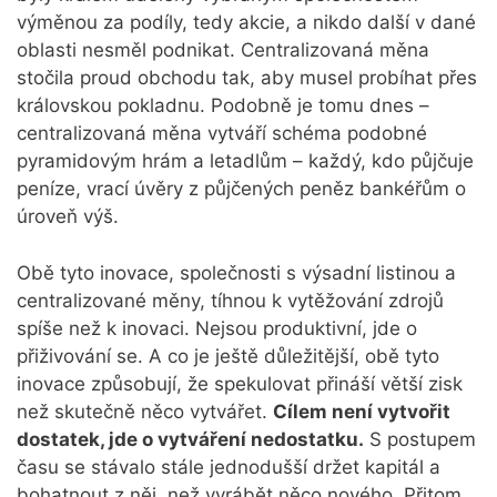
výměnou za podíly, tedy akcie, a nikdo další v dané
oblasti nesměl podnikat. Centralizovaná měna
stočila proud obchodu tak, aby musel probíhat přes
královskou pokladnu. Podobně je tomu dnes –
centralizovaná měna vytváří schéma podobné
pyramidovým hrám a letadlům – každý, kdo půjčuje
peníze, vrací úvěry z půjčených peněz bankéřům o
úroveň výš.
Obě tyto inovace, společnosti s výsadní listinou a
centralizované měny, tíhnou k vytěžování zdrojů
spíše než k inovaci. Nejsou produktivní, jde o
přiživování se. A co je ještě důležitější, obě tyto
inovace způsobují, že spekulovat přináší větší zisk
než skutečně něco vytvářet.
Cílem není vytvořit
dostatek, jde o vytváření nedostatku.
S postupem
času se stávalo stále jednodušší držet kapitál a
bohatnout z něj, než vyrábět něco nového. Přitom