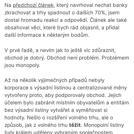
Na
předchozí článek
, který navrhoval nechat banky
zkrachovat a trhy spadnout o dalších 70%, jsem
dostal hromadu reakcí a odpovědí. Článek ale také
obsahoval věci, které bych rád objasnil, a přidal
další informace k některým bodům.
V prvé řadě, a nevím jak to ještě víc zdůraznit,
obchod je dobrý. Obchod není problém. Problémem
jsou monopoly.
Až na několik výjimečných případů nebyly
korporace s výsadní listinou a centralizované měny
vytvořeny proto, aby podporovaly obchod. Jejich
účelem bylo zabránit místním obyvatelům a entitám
bez výsadní listiny vytvářet a vyměňovat si
hodnoty. Nešlo o rozšíření volného trhu, ale o
způsob, jak z volného trhu
těžit
. Monopolní listiny
byly králem uděleny vybraným společnostem