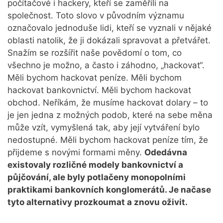
počítačové i hackery, kteří se zaměřili na
společnost. Toto slovo v původním významu
označovalo jednoduše lidi, kteří se vyznali v nějaké
oblasti natolik, že ji dokázali spravovat a přetvářet.
Snažím se rozšířit naše povědomí o tom, co
všechno je možno, a často i záhodno, „hackovat“.
Měli bychom hackovat peníze. Měli bychom
hackovat bankovnictví. Měli bychom hackovat
obchod. Neříkám, že musíme hackovat dolary – to
je jen jedna z možných podob, které na sebe měna
může vzít, vymyšlená tak, aby její vytváření bylo
nedostupné. Měli bychom hackovat peníze tím, že
přijdeme s novými formami měny.
Odedávna
existovaly rozličné modely bankovnictví a
půjčování, ale byly potlačeny monopolními
praktikami bankovních konglomerátů. Je načase
tyto alternativy prozkoumat a znovu oživit.