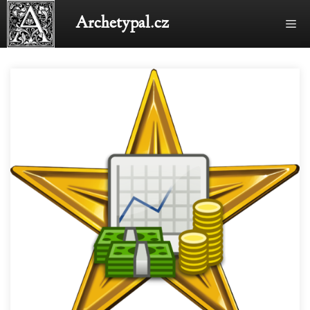
Přeskočit
Archetypal.cz
Me
na
obsah