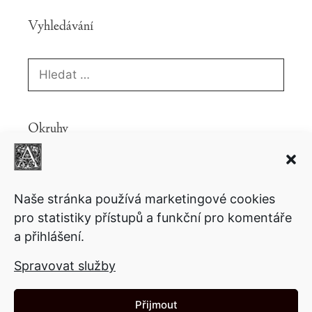
Vyhledávání
Hledat:
Okruhy
Knihy
Ekonomie
Fantasy
Copyright
Komiks
Politika
Povídky
Lifestyle
Motivační
Naše stránka používá marketingové cookies
Psychologie
pro statistiky přístupů a funkční pro komentáře
Sci-fi
Přednášky
a přihlášení.
Společnost
Technologie
Video
Ukázky
Spravovat služby
Články
Přijmout