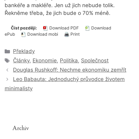
bankéře a makléře. Jen už jich nebude tolik.
Řekněme třeba, že jich bude o 70% méně.
Číst později:
Download PDF
Download
ePub
Download mobi
Print
Rubriky
Překlady
Štítky
Články
,
Ekonomie
,
Politika
,
Společnost
Douglas Rushkoff: Nechme ekonomiku zemřít
Leo Babauta: Jednoduchý průvodce životem
minimalisty
Archiv