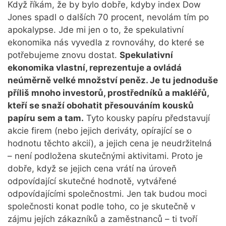
Když říkám, že by bylo dobře, kdyby index Dow
Jones spadl o dalších 70 procent, nevolám tím po
apokalypse. Jde mi jen o to, že spekulativní
ekonomika nás vyvedla z rovnováhy, do které se
potřebujeme znovu dostat.
Spekulativní
ekonomika vlastní, reprezentuje a ovládá
neúměrně velké množství peněz. Je tu jednoduše
příliš mnoho investorů, prostředníků a makléřů,
kteří se snaží obohatit přesouváním kousků
papíru sem a tam.
Tyto kousky papíru představují
akcie firem (nebo jejich deriváty, opírající se o
hodnotu těchto akcií), a jejich cena je neudržitelná
– není podložena skutečnými aktivitami. Proto je
dobře, když se jejich cena vrátí na úroveň
odpovídající skutečné hodnotě, vytvářené
odpovídajícími společnostmi. Jen tak budou moci
společnosti konat podle toho, co je skutečně v
zájmu jejích zákazníků a zaměstnanců – ti tvoří