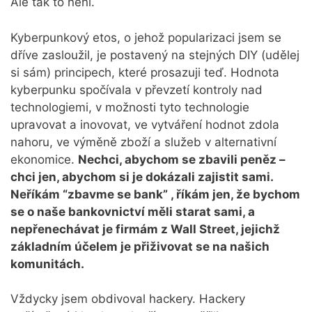
Ale tak to není.
Kyberpunkový etos, o jehož popularizaci jsem se
dříve zasloužil, je postavený na stejných DIY (udělej
si sám) principech, které prosazuji teď. Hodnota
kyberpunku spočívala v převzetí kontroly nad
technologiemi, v možnosti tyto technologie
upravovat a inovovat, ve vytváření hodnot zdola
nahoru, ve výměně zboží a služeb v alternativní
ekonomice.
Nechci, abychom se zbavili peněz –
chci jen, abychom si je dokázali zajistit sami.
Neříkám “zbavme se bank” , říkám jen, že bychom
se o naše bankovnictví měli starat sami, a
nepřenechávat je firmám z Wall Street, jejichž
základním účelem je přiživovat se na našich
komunitách.
Vždycky jsem obdivoval hackery. Hackery