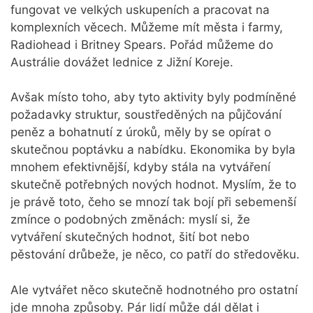
fungovat ve velkých uskupeních a pracovat na
komplexních věcech. Můžeme mít města i farmy,
Radiohead i Britney Spears. Pořád můžeme do
Austrálie dovážet lednice z Jižní Koreje.
Avšak místo toho, aby tyto aktivity byly podmíněné
požadavky struktur, soustředěných na půjčování
peněz a bohatnutí z úroků, měly by se opírat o
skutečnou poptávku a nabídku. Ekonomika by byla
mnohem efektivnější, kdyby stála na vytváření
skutečně potřebných nových hodnot. Myslím, že to
je právě toto, čeho se mnozí tak bojí při sebemenší
zmínce o podobných změnách: myslí si, že
vytváření skutečných hodnot, šití bot nebo
pěstování drůbeže, je něco, co patří do středověku.
Ale vytvářet něco skutečně hodnotného pro ostatní
jde mnoha způsoby. Pár lidí může dál dělat i