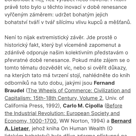
právě toto bylo u těchto inovací v době renesance
vyřčeným záměrem: udržet bohatým jejich
bohatství tváří v tvář sílícímu vlivu kupců a měšťanů.
Není to nijak extremistický závěr. Jde prostě o
historický fakt, který byl víceméně zapomenut a
zdánlivě odporuje našim kolektivním představám o
převratné době renesance. Pokud máte zájem se o
tomto tématu dozvědět víc, nebo si ověřit důkazy,
na kterých tato má tvrzení stojí, nahlédněte do knih
odborníků na tuto dobu, jakými jsou
Fernand
Braudel
(
The Wheels of Commerce: Civilization and
Capitalism: 15th-18th Century, Volume 2
, Univ. of
California Press, 1992),
Carlo M. Cipolla
(
Before
the Industrial Revolution: European Society and
Economy, 1000-1700
, WW Norton, 1994) a
Bernard
A. Lietaer
, jehož kniha On Human Wealth (O