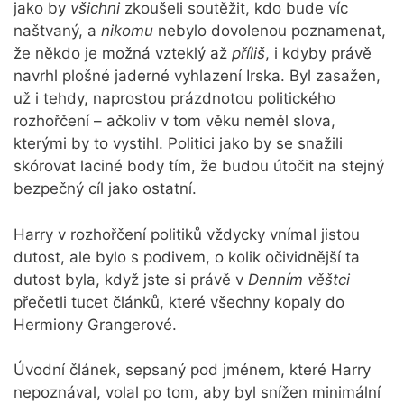
jako by
všichni
zkoušeli soutěžit, kdo bude víc
naštvaný, a
nikomu
nebylo dovolenou poznamenat,
že někdo je možná vzteklý až
příliš
, i kdyby právě
navrhl plošné jaderné vyhlazení Irska. Byl zasažen,
už i tehdy, naprostou prázdnotou politického
rozhořčení – ačkoliv v tom věku neměl slova,
kterými by to vystihl. Politici jako by se snažili
skórovat laciné body tím, že budou útočit na stejný
bezpečný cíl jako ostatní.
Harry v rozhořčení politiků vždycky vnímal jistou
dutost, ale bylo s podivem, o kolik očividnější ta
dutost byla, když jste si právě v
Denním věštci
přečetli tucet článků, které všechny kopaly do
Hermiony Grangerové.
Úvodní článek, sepsaný pod jménem, které Harry
nepoznával, volal po tom, aby byl snížen minimální