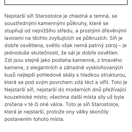
Nejstarší síň Starostolce je chladná a temná, se
soustřednými kamennými půlkruhy, které se
stupňují od nejnižšího středu, a prostými dřevěnými
lavicemi na těchto zvyšujících se půlkruzích. Síň je
dobře osvětlena, světlo však nemá patrný zdroj – je
jednoduše skutečností, že sál je dobře osvětlen.
Zdi jsou stejně jako podlaha kamenné, z tmavého
kamene, z elegantních a záhadně vyskloňovaných
kusů nejlepší pohledové skály s hladkou strukturou,
která se pod svým povrchem zdá téct a vířit. Toto je
Nejstarší síň, nejstarší do moderních dnů přežívající
kouzelnické místo; všechna další místa síly už byla
zničena v té či oné válce. Toto je síň Starostolce,
která je nejstarší, protože ony války skončily
postavením tohoto místa.