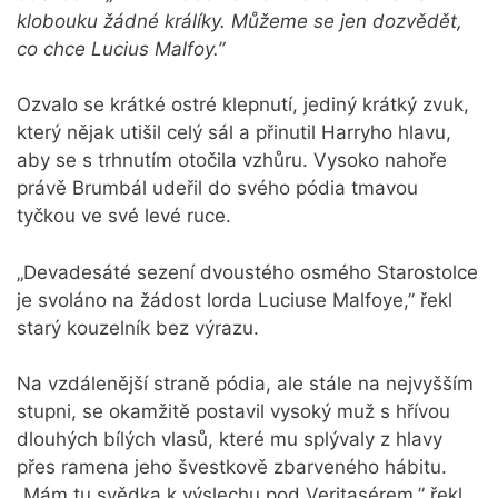
klobouku žádné králíky. Můžeme se jen dozvědět,
co chce Lucius Malfoy.”
Ozvalo se krátké ostré klepnutí, jediný krátký zvuk,
který nějak utišil celý sál a přinutil Harryho hlavu,
aby se s trhnutím otočila vzhůru. Vysoko nahoře
právě Brumbál udeřil do svého pódia tmavou
tyčkou ve své levé ruce.
„Devadesáté sezení dvoustého osmého Starostolce
je svoláno na žádost lorda Luciuse Malfoye,” řekl
starý kouzelník bez výrazu.
Na vzdálenější straně pódia, ale stále na nejvyšším
stupni, se okamžitě postavil vysoký muž s hřívou
dlouhých bílých vlasů, které mu splývaly z hlavy
přes ramena jeho švestkově zbarveného hábitu.
„Mám tu svědka k výslechu pod Veritasérem,” řekl