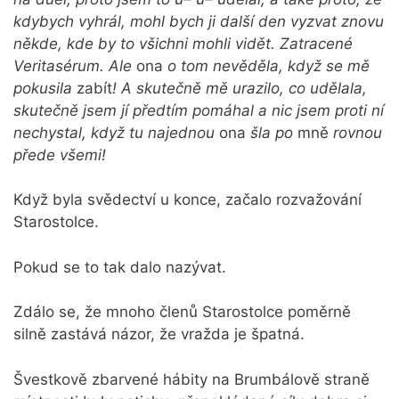
kdybych vyhrál, mohl bych ji další den vyzvat znovu
někde, kde by to všichni mohli vidět. Zatracené
Veritasérum. Ale
ona
o tom nevěděla, když se mě
pokusila
zabít
! A skutečně mě urazilo, co udělala,
skutečně jsem jí předtím pomáhal a nic jsem proti ní
nechystal, když tu najednou
ona
šla po
mně
rovnou
přede všemi!
Když byla svědectví u konce, začalo rozvažování
Starostolce.
Pokud se to tak dalo nazývat.
Zdálo se, že mnoho členů Starostolce poměrně
silně zastává názor, že vražda je špatná.
Švestkově zbarvené hábity na Brumbálově straně