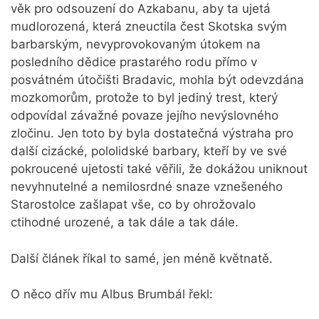
věk pro odsouzení do Azkabanu, aby ta ujetá
mudlorozená, která zneuctila čest Skotska svým
barbarským, nevyprovokovaným útokem na
posledního dědice prastarého rodu přímo v
posvátném útočišti Bradavic, mohla být odevzdána
mozkomorům, protože to byl jediný trest, který
odpovídal závažné povaze jejího nevýslovného
zločinu. Jen toto by byla dostatečná výstraha pro
další cizácké, pololidské barbary, kteří by ve své
pokroucené ujetosti také věřili, že dokážou uniknout
nevyhnutelné a nemilosrdné snaze vznešeného
Starostolce zašlapat vše, co by ohrožovalo
ctihodné urozené, a tak dále a tak dále.
Další článek říkal to samé, jen méně květnatě.
O něco dřív mu Albus Brumbál řekl: