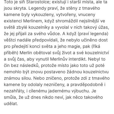
Toto je síň Starostolce; existují i starší místa, ale ta
jsou skryta. Legendy praví, že stěny z tmavého
kamene byly vykouzleny, vytvořeny, vnuceny
existenci Merlinem, když shromáždil nejsilnější ve
světě zbylé kouzelníky a vyvolal v nich takový úžas,
že jej přijali za svého vůdce. A když (praví legenda)
věštci nadále předpovídali, že nebylo učiněno dost
pro předejití konci světa a jeho magie, pak (říká
příběh) Merlin obětoval svůj život a své kouzelnictví
a svůj čas, aby vynutil Merlinův interdikt. Nebyl to
čin bez následků, protože místo jako toto už poté
nemohlo být znovu postaveno žádnou kouzelnictvu
známou silou. Nebo zničeno, protože zdi z tmavého
kamene by odolaly nezničeny, a pravděpodobně i
nezahřáty, i cílenému jadernému výbuchu. Je
smůla, že už dnes nikdo neví, jak něco takového
udělat.