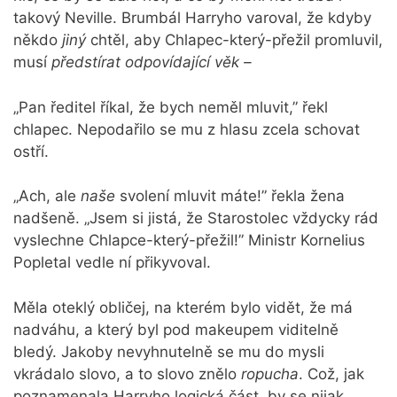
takový Neville. Brumbál Harryho varoval, že kdyby
někdo
jiný
chtěl, aby Chlapec-který-přežil promluvil,
musí
předstírat odpovídající věk –
„Pan ředitel říkal, že bych neměl mluvit,” řekl
chlapec. Nepodařilo se mu z hlasu zcela schovat
ostří.
„Ach, ale
naše
svolení mluvit máte!” řekla žena
nadšeně. „Jsem si jistá, že Starostolec vždycky rád
vyslechne Chlapce-který-přežil!” Ministr Kornelius
Popletal vedle ní přikyvoval.
Měla oteklý obličej, na kterém bylo vidět, že má
nadváhu, a který byl pod makeupem viditelně
bledý. Jakoby nevyhnutelně se mu do mysli
vkrádalo slovo, a to slovo znělo
ropucha
. Což, jak
poznamenala Harryho logická část, by se nijak