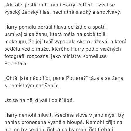
„Ale ale, jestli on to není Harry Potter!” ozval se
vysoký ženský hlas, nechutně sladký a shovívavý.
Harry pomalu obrátil hlavu od židle a spatřil
usmívající se ženu, která měla na sobě tolik
makeupu, že její tvář vypadala skoro růžová, a která
seděla vedle muže, kterého Harry podle viděných
fotografií rozpoznal jako ministra Korneliuse
Popletala.
„Chtěl jste něco říct, pane Pottere?” tázala se žena
s nemístným nadšením.
Už se na něj dívali i další lidé.
Harry nemohl mluvit, všechna slova v jeho mysli by
nahlas pronesena vyzněla hloupě. Nemohl přijít na
nic, co by se dalo říct, a co by mohl říct třeba i