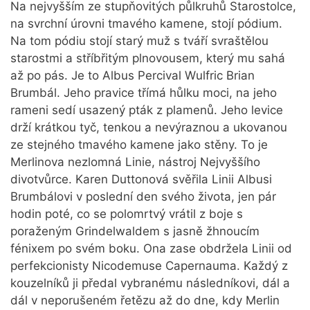
Na nejvyšším ze stupňovitých půlkruhů Starostolce,
na svrchní úrovni tmavého kamene, stojí pódium.
Na tom pódiu stojí starý muž s tváří svraštělou
starostmi a stříbřitým plnovousem, který mu sahá
až po pás. Je to Albus Percival Wulfric Brian
Brumbál. Jeho pravice třímá hůlku moci, na jeho
rameni sedí usazený pták z plamenů. Jeho levice
drží krátkou tyč, tenkou a nevýraznou a ukovanou
ze stejného tmavého kamene jako stěny. To je
Merlinova nezlomná Linie, nástroj Nejvyššího
divotvůrce. Karen Duttonová svěřila Linii Albusi
Brumbálovi v poslední den svého života, jen pár
hodin poté, co se polomrtvý vrátil z boje s
poraženým Grindelwaldem s jasně žhnoucím
fénixem po svém boku. Ona zase obdržela Linii od
perfekcionisty Nicodemuse Capernauma. Každý z
kouzelníků ji předal vybranému následníkovi, dál a
dál v neporušeném řetězu až do dne, kdy Merlin