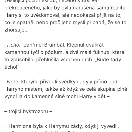
zesilující pocit neklidu, něčeho strašlivě
překrouceného, jako by byla narušena sama realita.
Harry si to uvědomoval, ale nedokázal přijít na to,
co je špatně, nebo proč jeho mysli připadá, že se to
zhoršuje…
„
Ticho!
” zahřměl Brumbál. Klepnul dvakrát
kamennou tyčí o pódium, a dvě malá ťuknutí, které
to způsobilo, přehlušila všechen ruch. „Bude tady
ticho!”
Dveře, kterými přivedli svědkyni, byly přímo pod
Harryho místem, takže až když se celá skupina plně
vynořila do kamenné síně mohl Harry vidět –
– trojici bystrozorů –
– Hermiona byla k Harrymu zády, když ji vyvedli,