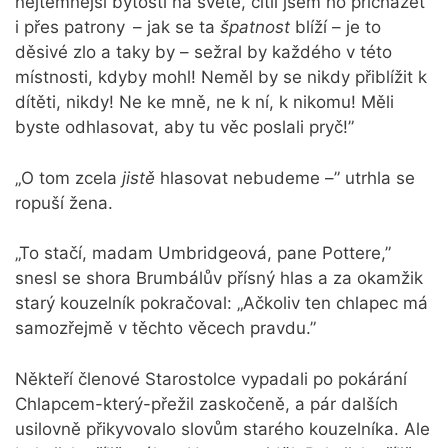
nejtemnější bytosti na světě, cítil jsem ho přicházet
i přes patrony – jak se ta
špatnost
blíží – je to
děsivé zlo a taky by – sežral by každého v této
místnosti, kdyby mohl! Neměl by se nikdy přiblížit k
dítěti, nikdy! Ne ke mně, ne k ní, k nikomu! Měli
byste odhlasovat, aby tu věc poslali pryč!”
„O tom zcela
jistě
hlasovat nebudeme –” utrhla se
ropuší žena.
„To stačí, madam Umbridgeová, pane Pottere,”
snesl se shora Brumbálův přísný hlas a za okamžik
starý kouzelník pokračoval: „Ačkoliv ten chlapec má
samozřejmě v těchto věcech pravdu.”
Někteří členové Starostolce vypadali po pokárání
Chlapcem-který-přežil zaskočeně, a pár dalších
usilovně přikyvovalo slovům starého kouzelníka. Ale