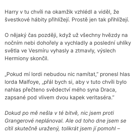
Harry v tu chvíli na okamžik vzhlédl a viděl, že
švestkové hábity přihlížejí. Prostě jen tak přihlížejí.
O nějaký čas později, když už všechny hvězdy na
nočním nebi dohořely a vychladly a poslední uhlíky
světla ve Vesmíru vyhasly a ztmavly, výslech
Hermiony skončil.
„Pokud mí lordi nebudou nic namítat,” pronesl hlas
lorda Malfoye, „přál bych si, aby v tuto chvíli bylo
nahlas přečteno svědectví mého syna Draca,
zapsané pod vlivem dvou kapek veritaséra.”
Dokud po mě nešla v té bitvě, nic jsem proti
Grangerové neplánoval. Ale od toho dne jsem se
cítil skutečně uražený, tolikrát jsem jí pomohl –