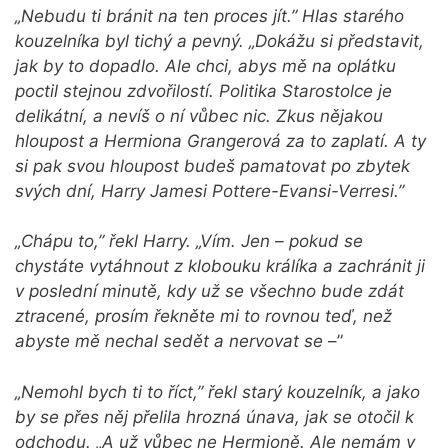
„Nebudu ti bránit na ten proces jít.” Hlas starého
kouzelníka byl tichý a pevný. „Dokážu si představit,
jak by to dopadlo. Ale chci, abys mě na oplátku
poctil stejnou zdvořilostí. Politika Starostolce je
delikátní, a nevíš o ní vůbec nic. Zkus nějakou
hloupost a Hermiona Grangerová za to zaplatí. A ty
si pak svou hloupost budeš pamatovat po zbytek
svých dní, Harry Jamesi Pottere-Evansi-Verresi.”
„Chápu to,” řekl Harry. „Vím. Jen – pokud se
chystáte vytáhnout z klobouku králíka a zachránit ji
v poslední minutě, kdy už se všechno bude zdát
ztracené, prosím řekněte mi to rovnou teď, než
abyste mě nechal sedět a nervovat se
–”
„Nemohl bych ti to říct,” řekl starý kouzelník, a jako
by se přes něj přelila hrozná únava, jak se otočil k
odchodu. „A už vůbec ne Hermioně. Ale nemám v