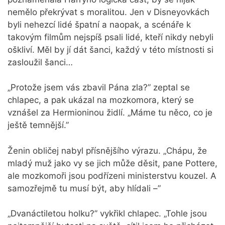
nemělo překrývat s moralitou. Jen v Disneyovkách
byli nehezcí lidé špatní a naopak, a scénáře k
takovým filmům nejspíš psali lidé, kteří nikdy nebyli
oškliví. Měl by jí dát šanci, každý v této místnosti si
zasloužil šanci…
„Protože jsem vás zbavil Pána zla?” zeptal se
chlapec, a pak ukázal na mozkomora, který se
vznášel za Hermioninou židlí. „Máme tu něco, co je
ještě temnější.”
Ženin obličej nabyl přísnějšího výrazu. „Chápu, že
mladý muž jako vy se jich může děsit, pane Pottere,
ale mozkomoři jsou podřízeni ministerstvu kouzel. A
samozřejmě tu musí být, aby hlídali –”
„Dvanáctiletou holku?” vykřikl chlapec. „Tohle jsou