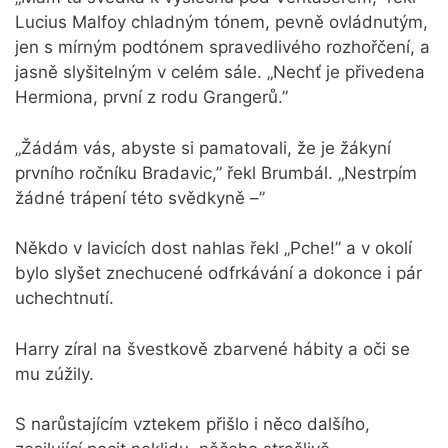
Lucius Malfoy chladným tónem, pevně ovládnutým,
jen s mírným podtónem spravedlivého rozhořčení, a
jasně slyšitelným v celém sále. „Nechť je přivedena
Hermiona, první z rodu Grangerů.”
„Žádám vás, abyste si pamatovali, že je žákyní
prvního ročníku Bradavic,” řekl Brumbál. „Nestrpím
žádné trápení této svědkyně –”
Někdo v lavicích dost nahlas řekl „Pche!” a v okolí
bylo slyšet znechucené odfrkávání a dokonce i pár
uchechtnutí.
Harry zíral na švestkově zbarvené hábity a oči se
mu zúžily.
S narůstajícím vztekem přišlo i něco dalšího,