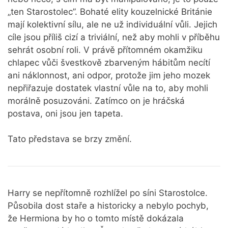
„ten Starostolec”. Bohaté elity kouzelnické Británie
mají kolektivní sílu, ale ne už individuální vůli. Jejich
cíle jsou příliš cizí a triviální, než aby mohli v příběhu
sehrát osobní roli. V právě přítomném okamžiku
chlapec vůči švestkově zbarveným hábitům necítí
ani náklonnost, ani odpor, protože jim jeho mozek
nepřiřazuje dostatek vlastní vůle na to, aby mohli
morálně posuzováni. Zatímco on je hráčská
postava, oni jsou jen tapeta.
Tato představa se brzy změní.
Harry se nepřítomně rozhlížel po síni Starostolce.
Působila dost staře a historicky a nebylo pochyb,
že Hermiona by ho o tomto místě dokázala