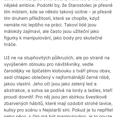
nějaké ambice. Podotkl by, že Starostolec je přesně
tím místem, kde se někdo takový ocitne – je přesně
tím druhem příležitosti, které se chopíte, když
nemáte nic lepšího na práci. Takoví lidé jsou
málokdy zajímaví, ale často jsou užiteční jako
figurky k manipulování, jako body pro skutečné
hráče.
Už ne na stupňovitých půlkruzích, ale po straně na
vyvýšeném oblouku pro návštěvníky, vedle
čarodějky ve špičatém klobouku s tváří plnou obav,
sedí chlapec oblečený v nejformálnější černé róbě,
jakou vlastní. Jeho oči jsou jako zelený led a
abstrakce, a sotva se podívá na lordy a ladies, kteří
proudí dovnitř. Pro něj jsou jen sbírkou švestkově
zbarvených hábitů, které mají ozdobit strohé lavice,
kulisy pro scénu v Nejstarší síni. Pokud je tu nepřítel
nebo něco, s čím má být manipulováno, je to pouze