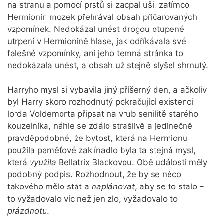
na stranu a pomocí prstů si zacpal uši, zatímco
Hermionin mozek přehrával obsah přičarovaných
vzpomínek. Nedokázal unést drogou otupené
utrpení v Hermionině hlase, jak odříkávala své
falešné vzpomínky, ani jeho temná stránka to
nedokázala unést, a obsah už stejně slyšel shrnutý.
Harryho mysl si vybavila jiný příšerný den, a ačkoliv
byl Harry skoro rozhodnutý pokračující existenci
lorda Voldemorta připsat na vrub senilitě starého
kouzelníka, náhle se zdálo strašlivě a jedinečně
pravděpodobné, že bytost, která na Hermionu
použila paměťové zaklínadlo byla ta stejná mysl,
která
využila
Bellatrix Blackovou. Obě události měly
podobný podpis. Rozhodnout, že by se něco
takového mělo stát a
naplánovat
, aby se to stalo –
to vyžadovalo víc než jen zlo, vyžadovalo to
prázdnotu
.