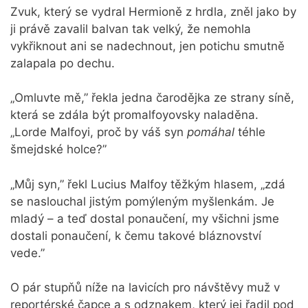
Zvuk, který se vydral Hermioně z hrdla, zněl jako by
ji právě zavalil balvan tak velký, že nemohla
vykřiknout ani se nadechnout, jen potichu smutně
zalapala po dechu.
„Omluvte mě,” řekla jedna čarodějka ze strany síně,
která se zdála být promalfoyovsky naladěna.
„Lorde Malfoyi, proč by váš syn
pomáhal
téhle
šmejdské holce?”
„Můj syn,” řekl Lucius Malfoy těžkým hlasem, „zdá
se naslouchal jistým pomýleným myšlenkám. Je
mladý – a teď dostal ponaučení, my všichni jsme
dostali ponaučení, k čemu takové bláznovství
vede.”
O pár stupňů níže na lavicích pro návštěvy muž v
reportérské čapce a s odznakem, který jej řadil pod