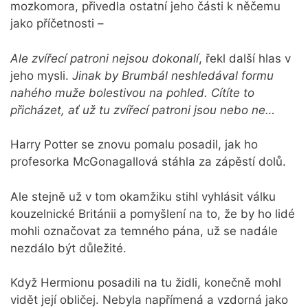
mozkomora, přivedla ostatní jeho části k něčemu
jako příčetnosti –
Ale zvířecí patroni nejsou dokonalí
, řekl další hlas v
jeho mysli.
Jinak by Brumbál neshledával formu
nahého muže bolestivou na pohled. Cítíte to
přicházet, ať už tu zvířecí patroni jsou nebo ne…
Harry Potter se znovu pomalu posadil, jak ho
profesorka McGonagallová stáhla za zápěstí dolů.
Ale stejně už v tom okamžiku stihl vyhlásit válku
kouzelnické Británii a pomyšlení na to, že by ho lidé
mohli označovat za temného pána, už se nadále
nezdálo být důležité.
Když Hermionu posadili na tu židli, konečně mohl
vidět její obličej. Nebyla napřímená a vzdorná jako