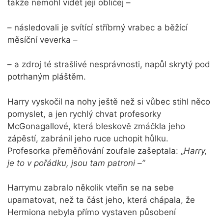
takže nemohl vidět její obličej –
– následovali je svítící stříbrný vrabec a běžící
měsíční veverka –
– a zdroj té strašlivé nesprávnosti, napůl skrytý pod
potrhaným pláštěm.
Harry vyskočil na nohy ještě než si vůbec stihl něco
pomyslet, a jen rychlý chvat profesorky
McGonagallové, která bleskově zmáčkla jeho
zápěstí, zabránil jeho ruce uchopit hůlku.
Profesorka přeměňování zoufale zašeptala: „
Harry,
je to v pořádku, jsou tam patroni –”
Harrymu zabralo několik vteřin se na sebe
upamatovat, než ta část jeho, která chápala, že
Hermiona nebyla přímo vystaven působení