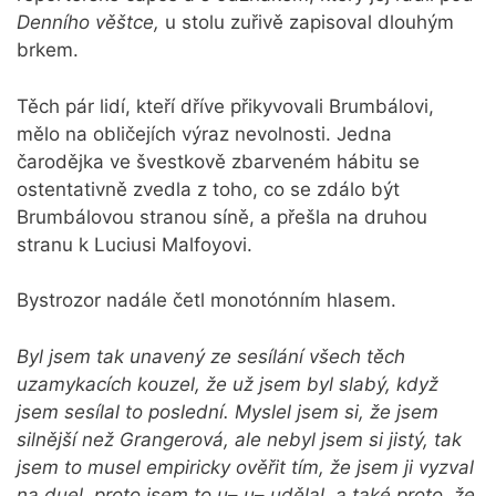
Denního věštce,
u stolu zuřivě zapisoval dlouhým
brkem.
Těch pár lidí, kteří dříve přikyvovali Brumbálovi,
mělo na obličejích výraz nevolnosti. Jedna
čarodějka ve švestkově zbarveném hábitu se
ostentativně zvedla z toho, co se zdálo být
Brumbálovou stranou síně, a přešla na druhou
stranu k Luciusi Malfoyovi.
Bystrozor nadále četl monotónním hlasem.
Byl jsem tak unavený ze sesílání všech těch
uzamykacích kouzel, že už jsem byl slabý, když
jsem sesílal to poslední. Myslel jsem si, že jsem
silnější než Grangerová, ale nebyl jsem si jistý, tak
jsem to musel empiricky ověřit tím, že jsem ji vyzval
na duel, proto jsem to u
–
u
–
udělal, a také proto, že