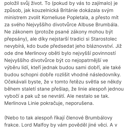
položil svůj život. To (pokud by vás to zajímalo) je
způsob, jak kouzelnická Británie dokázala svým
ministrem zvolit Korneliuse Popletala, a přesto mít
za svého Nejvyššího divotvůrce Albuse Brumbála.
Ne zákonem (protože psané zákony mohou být
přepsány), ale díky nejstarší tradici si Starostolec
nevybírá, kdo bude předsedat jeho bláznovství. Již
ode dne Merlinovy oběti bylo nejvyšší povinností
Nejvyššího divotvůrce být co nejopatrnější ve
výběru lidí, kteří jednak budou sami dobří, ale také
budou schopni dobře rozlišit vhodné následovníky.
Očekávali byste, že v tomto řetězu světla se někdy
během staletí stane přešlap, že linie alespoň jednou
vybočí a pak už se nevrátí. Ale nestalo se tak.
Merlinova Linie pokračuje, neporušena.
(Nebo to tak alespoň říkají členové Brumbálovy
frakce. Lord Malfoy by vám pověděl jiné věci. A v