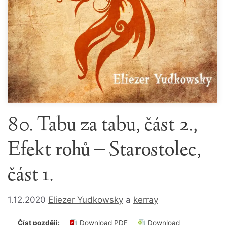
80. Tabu za tabu, část 2.,
Efekt rohů – Starostolec,
část 1.
1.12.2020
Eliezer Yudkowsky
a
kerray
Číst později:
Download PDF
Download