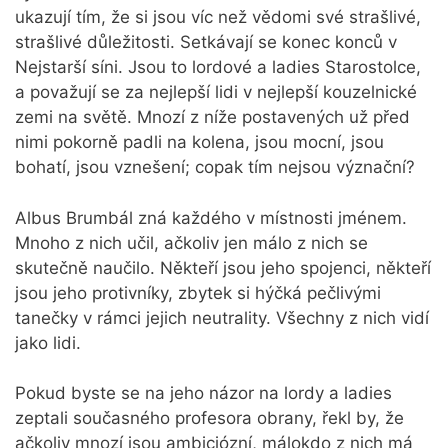
ukazují tím, že si jsou víc než vědomi své strašlivé,
strašlivé důležitosti. Setkávají se konec konců v
Nejstarší síni. Jsou to lordové a ladies Starostolce,
a považují se za nejlepší lidi v nejlepší kouzelnické
zemi na světě. Mnozí z níže postavených už před
nimi pokorně padli na kolena, jsou mocní, jsou
bohatí, jsou vznešení; copak tím nejsou význační?
Albus Brumbál zná každého v místnosti jménem.
Mnoho z nich učil, ačkoliv jen málo z nich se
skutečně naučilo. Někteří jsou jeho spojenci, někteří
jsou jeho protivníky, zbytek si hýčká pečlivými
tanečky v rámci jejich neutrality. Všechny z nich vidí
jako lidi.
Pokud byste se na jeho názor na lordy a ladies
zeptali současného profesora obrany, řekl by, že
ačkoliv mnozí jsou ambiciózní, málokdo z nich má