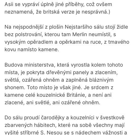
Asii se vypráví úplně jiné příběhy, což ovšem
neznamená, že britská verze je nesprávná.)
Na nejspodnější z plošin Nejstaršího sálu stojí židle
bez polstrování, kterou tam Merlin neumístil, s
vysokým opěradlem a opěrkami na ruce, z tmavého
kovu namísto kamene.
Budova ministerstva, která vyrostla kolem tohoto
místa, je pokryta dřevěnými panely a zlacením,
světlá, ozářená ohněm a zaplněná bláznivým
shonem. Toto místo je však jiné. Je srdcem z
kamene celé kouzelnické Británie, a není ani
zlacené, ani světlé, ani ozářené ohněm.
Do sálu proudí čarodějky a kouzelníci v švestkově
zbarvených hábitech, které na sobě všechny mají
vyšité stříbrné S. Nesou se s nádechem vážnosti a