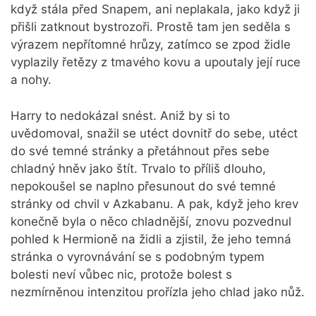
když stála před Snapem, ani neplakala, jako když ji
přišli zatknout bystrozoři. Prostě tam jen seděla s
výrazem nepřítomné hrůzy, zatímco se zpod židle
vyplazily řetězy z tmavého kovu a upoutaly její ruce
a nohy.
Harry to nedokázal snést. Aniž by si to
uvědomoval, snažil se utéct dovnitř do sebe, utéct
do své temné stránky a přetáhnout přes sebe
chladný hněv jako štít. Trvalo to příliš dlouho,
nepokoušel se naplno přesunout do své temné
stránky od chvil v Azkabanu. A pak, když jeho krev
konečně byla o něco chladnější, znovu pozvednul
pohled k Hermioně na židli a zjistil, že jeho temná
stránka o vyrovnávání se s podobným typem
bolesti neví vůbec nic, protože bolest s
nezmírněnou intenzitou prořízla jeho chlad jako nůž.