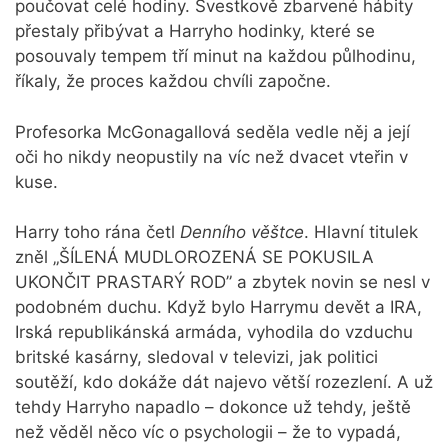
poučovat celé hodiny. Švestkově zbarvené hábity
přestaly přibývat a Harryho hodinky, které se
posouvaly tempem tří minut na každou půlhodinu,
říkaly, že proces každou chvíli započne.
Profesorka McGonagallová seděla vedle něj a její
oči ho nikdy neopustily na víc než dvacet vteřin v
kuse.
Harry toho rána četl
Denního věštce
. Hlavní titulek
zněl „ŠÍLENÁ MUDLOROZENÁ SE POKUSILA
UKONČIT PRASTARÝ ROD” a zbytek novin se nesl v
podobném duchu. Když bylo Harrymu devět a IRA,
Irská republikánská armáda, vyhodila do vzduchu
britské kasárny, sledoval v televizi, jak politici
soutěží, kdo dokáže dát najevo větší rozezlení. A už
tehdy Harryho napadlo – dokonce už tehdy, ještě
než věděl něco víc o psychologii – že to vypadá,