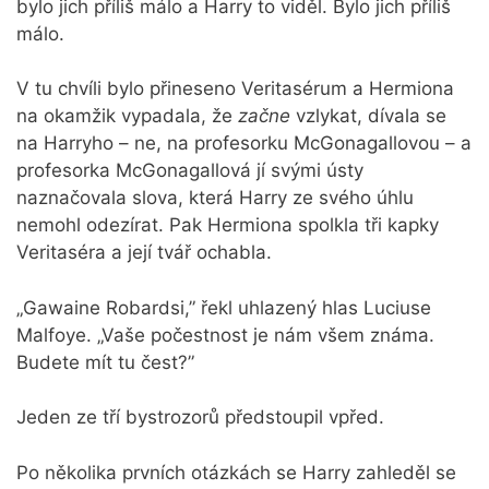
bylo jich příliš málo a Harry to viděl. Bylo jich příliš
málo.
V tu chvíli bylo přineseno Veritasérum a Hermiona
na okamžik vypadala, že
začne
vzlykat, dívala se
na Harryho – ne, na profesorku McGonagallovou – a
profesorka McGonagallová jí svými ústy
naznačovala slova, která Harry ze svého úhlu
nemohl odezírat. Pak Hermiona spolkla tři kapky
Veritaséra a její tvář ochabla.
„Gawaine Robardsi,” řekl uhlazený hlas Luciuse
Malfoye. „Vaše počestnost je nám všem známa.
Budete mít tu čest?”
Jeden ze tří bystrozorů předstoupil vpřed.
Po několika prvních otázkách se Harry zahleděl se