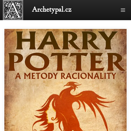
Přeskočit
Archetypal.cz
Me
na
obsah